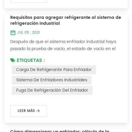
Requisitos para agregar refrigerante al sistema de
refrigeración industrial
JUL 05 , 2021
Después de que el sistema enfriador industrial haya
pasado la prueba de vacío, el estado de vacío en el
sistema se puede usar para cargar el refrigerante. 1.
ETIQUETAS :
Carga de refrigerante Para los sistemas recién
Carga De Refrigerante Para Enfriador
instalados, se puede agregar refrigerante al extremo
de alta presión y el método de operación es el
Sistema De Enfriadores Industriales
siguiente: 1) Encienda el sistema de agua de
Fuga De Refrigeración Del Enfriador
refrigeración del condensador y mantenga la válvul...
LEER MÁS
Cómo dimensionar un enfriador: cálculo de la