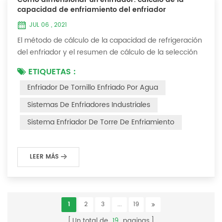
capacidad de enfriamiento del enfriador
JUL 06 , 2021
El método de cálculo de la capacidad de refrigeración
del enfriador y el resumen de cálculo de la selección
del enfriador (1) ¿Cómo elegir el enfriador industrial y
ETIQUETAS :
el enfriador de tornillo más adecuados ? De hecho,
Enfriador De Tornillo Enfriado Por Agua
existe una fórmula de selección simple: Capacidad
frigorífica = caudal de agua enfriada * 4,187 *
Sistemas De Enfriadores Industriales
diferencia de temperatura * coeficiente 1. La tasa de
Sistema Enfriador De Torre De Enfriamiento
flujo de agua enfriada se refier...
LEER MÁS
1
2
3
...
19
Un total de
19
paginas