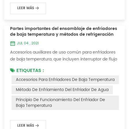
LEER MÁS
Partes importantes del ensamblaje de enfriadores
de baja temperatura y métodos de refrigeración
JUL 04 , 2021
Accesorios auxiliares de uso común para enfriadores
de baja temperatura, que incluyen interruptor de flujo
de agua, controlador de presión, controlador de
ETIQUETAS :
diferencia de presión, controlador de temperatura y
Accesorios Para Enfriadores De Baja Temperatura
válvula solenoide, así como una breve introducción de
tres métodos de enfriamiento, refrigeración por
Método De Enfriamiento Del Enfriador De Agua
vaporización líquida, refrigeración por expansión de
Principio De Funcionamiento Del Enfriador De
gas y refrigeración termoeléctrica. Ac...
Baja Temperatura
LEER MÁS