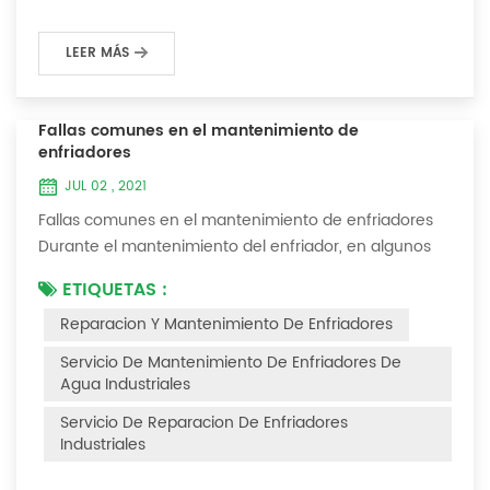
LEER MÁS
Fallas comunes en el mantenimiento de
enfriadores
JUL 02 , 2021
Fallas comunes en el mantenimiento de enfriadores
Durante el mantenimiento del enfriador, en algunos
entornos con muchas capas de polvo, después de
ETIQUETAS :
que el enfriador se haya utilizado durante un período
Reparacion Y Mantenimiento De Enfriadores
de tiempo, encontraremos que el enfriador hace ruido
y hay muchas capas de polvo en los accesorios. Este
Servicio De Mantenimiento De Enfriadores De
es un fenómeno común en el uso del enfriador. En
Agua Industriales
este momento, el enfriador está Necesi...
Servicio De Reparacion De Enfriadores
Industriales