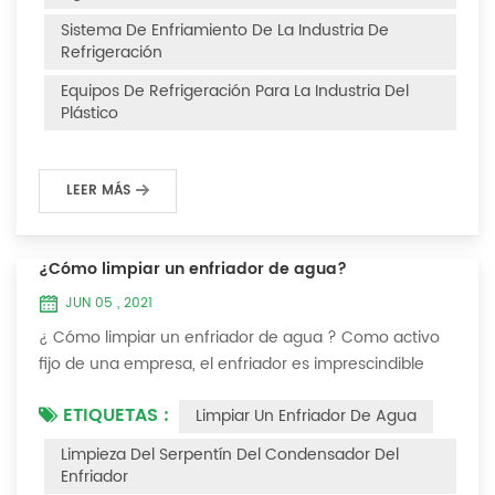
Después de la fuga de refrigerante en el sistema, la
Sistema De Enfriamiento De La Industria De
capacidad de enfriamiento es insuficiente, la presión...
Refrigeración
Equipos De Refrigeración Para La Industria Del
Plástico
LEER MÁS
¿Cómo limpiar un enfriador de agua?
JUN 05 , 2021
¿ Cómo limpiar un enfriador de agua ? Como activo
fijo de una empresa, el enfriador es imprescindible
para que el personal de la empresa lo mantenga y
ETIQUETAS :
Limpiar Un Enfriador De Agua
maximice su utilidad. Debido a que la operación a
largo plazo del enfriador causará incrustaciones
Limpieza Del Serpentín Del Condensador Del
gruesas en la superficie del condensador, lo que
Enfriador