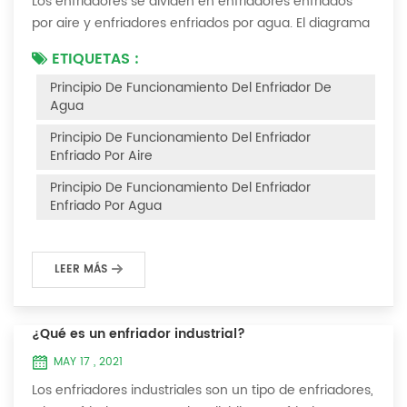
Los enfriadores se dividen en enfriadores enfriados
por aire y enfriadores enfriados por agua. El diagrama
del principio de funcionamiento de los enfriadores
ETIQUETAS :
enfriados por aire es el siguiente Principio de
Principio De Funcionamiento Del Enfriador De
funcionamiento del enfriador enfriado por aire El
Agua
enfriador enfriado por aire utiliza un evaporador de
carcasa y tubos (o tanque con serpentín) para
Principio De Funcionamiento Del Enfriador
intercambiar calor entre el agua y el refrige...
Enfriado Por Aire
Principio De Funcionamiento Del Enfriador
Enfriado Por Agua
LEER MÁS
¿Qué es un enfriador industrial?
MAY 17 , 2021
Los enfriadores industriales son un tipo de enfriadores,