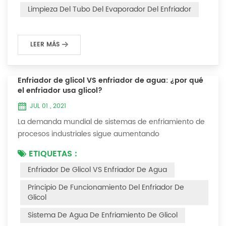
interferirá con el funcionamiento normal del enfriador.
Limpieza Del Tubo Del Evaporador Del Enfriador
Por ejemplo, para que su eficiencia de trabaj...
LEER MÁS
Enfriador de glicol VS enfriador de agua: ¿por qué
el enfriador usa glicol?
JUL 01 , 2021
La demanda mundial de sistemas de enfriamiento de
procesos industriales sigue aumentando
constantemente. La confiabilidad y el tiempo de
ETIQUETAS :
inactividad mínimo son las claves para lograr procesos
Enfriador De Glicol VS Enfriador De Agua
industriales y comerciales consistentes y rentables.
Este artículo considerará la mejor manera de lograr la
Principio De Funcionamiento Del Enfriador De
temperatura óptima requerida para los procesos de
Glicol
producción en las industrias de acabado de metales...
Sistema De Agua De Enfriamiento De Glicol