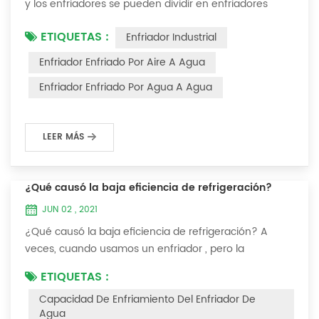
y los enfriadores se pueden dividir en enfriadores
enfriados por aire y enfriadores enfriados por agua . El
ETIQUETAS :
Enfriador Industrial
enfriador de agua es un tipo de equipo de
enfriamiento de agua, que puede proporcionar un
Enfriador Enfriado Por Aire A Agua
equipo de enfriamiento de temperatura constante,
Enfriador Enfriado Por Agua A Agua
corriente constante y presión constante. El principio
del enfriador es inyectar una cierta canti...
LEER MÁS
¿Qué causó la baja eficiencia de refrigeración?
JUN 02 , 2021
¿Qué causó la baja eficiencia de refrigeración? A
veces, cuando usamos un enfriador , pero la
temperatura no podría ser más baja, o después de
ETIQUETAS :
enfriarse a cierta temperatura, ya no bajará más.
Capacidad De Enfriamiento Del Enfriador De
Hablemos ¿Qué causó la baja eficiencia de
Agua
refrigeración? 1. Fuga de refrigerante [análisis de falla]