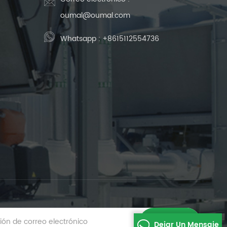
oumal@oumal.com
Whatsapp :
+8615112554736
Dejar Un Mensaje