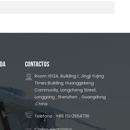
UDA
CONTACTOS
Room 1612A, Building 1, Jingji Yujing
Times Building, Huanggekeng
Community, Longcheng Street,
Longgang , Shenzhen，Guangdong
,China
Teléfono :
+86 15112554736
Correo electrónico :