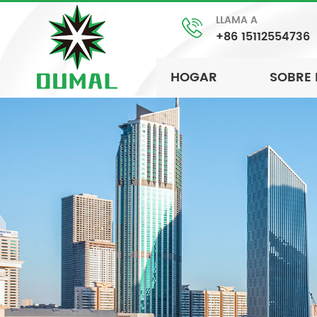
LLAMA A
+86 15112554736
HOGAR
SOBRE