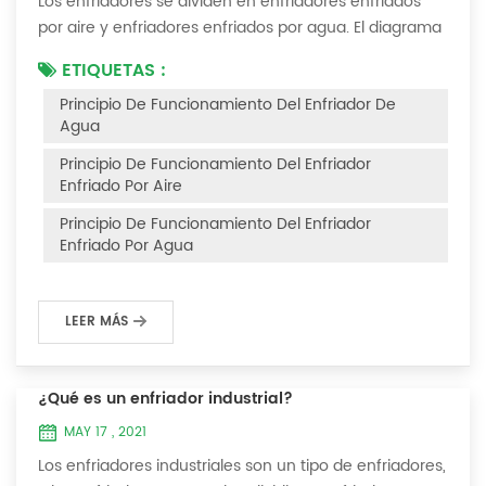
Los enfriadores se dividen en enfriadores enfriados
por aire y enfriadores enfriados por agua. El diagrama
del principio de funcionamiento de los enfriadores
ETIQUETAS :
enfriados por aire es el siguiente Principio de
Principio De Funcionamiento Del Enfriador De
funcionamiento del enfriador enfriado por aire El
Agua
enfriador enfriado por aire utiliza un evaporador de
carcasa y tubos (o tanque con serpentín) para
Principio De Funcionamiento Del Enfriador
intercambiar calor entre el agua y el refrige...
Enfriado Por Aire
Principio De Funcionamiento Del Enfriador
Enfriado Por Agua
LEER MÁS
¿Qué es un enfriador industrial?
MAY 17 , 2021
Los enfriadores industriales son un tipo de enfriadores,