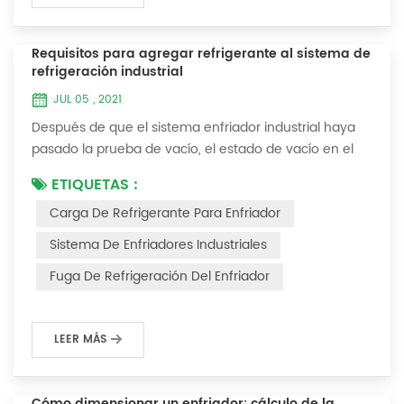
Requisitos para agregar refrigerante al sistema de
refrigeración industrial
JUL 05 , 2021
Después de que el sistema enfriador industrial haya
pasado la prueba de vacío, el estado de vacío en el
sistema se puede usar para cargar el refrigerante. 1.
ETIQUETAS :
Carga de refrigerante Para los sistemas recién
Carga De Refrigerante Para Enfriador
instalados, se puede agregar refrigerante al extremo
de alta presión y el método de operación es el
Sistema De Enfriadores Industriales
siguiente: 1) Encienda el sistema de agua de
Fuga De Refrigeración Del Enfriador
refrigeración del condensador y mantenga la válvul...
LEER MÁS
Cómo dimensionar un enfriador: cálculo de la