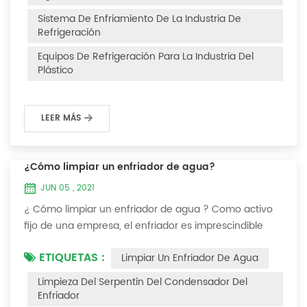
Después de la fuga de refrigerante en el sistema, la
Sistema De Enfriamiento De La Industria De
capacidad de enfriamiento es insuficiente, la presión...
Refrigeración
Equipos De Refrigeración Para La Industria Del
Plástico
LEER MÁS
¿Cómo limpiar un enfriador de agua?
JUN 05 , 2021
¿ Cómo limpiar un enfriador de agua ? Como activo
fijo de una empresa, el enfriador es imprescindible
para que el personal de la empresa lo mantenga y
ETIQUETAS :
Limpiar Un Enfriador De Agua
maximice su utilidad. Debido a que la operación a
largo plazo del enfriador causará incrustaciones
Limpieza Del Serpentín Del Condensador Del
gruesas en la superficie del condensador, lo que
Enfriador