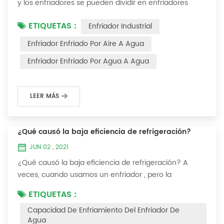
y los enfriadores se pueden dividir en enfriadores
enfriados por aire y enfriadores enfriados por agua . El
ETIQUETAS :
Enfriador Industrial
enfriador de agua es un tipo de equipo de
enfriamiento de agua, que puede proporcionar un
Enfriador Enfriado Por Aire A Agua
equipo de enfriamiento de temperatura constante,
Enfriador Enfriado Por Agua A Agua
corriente constante y presión constante. El principio
del enfriador es inyectar una cierta canti...
LEER MÁS
¿Qué causó la baja eficiencia de refrigeración?
JUN 02 , 2021
¿Qué causó la baja eficiencia de refrigeración? A
veces, cuando usamos un enfriador , pero la
temperatura no podría ser más baja, o después de
ETIQUETAS :
enfriarse a cierta temperatura, ya no bajará más.
Capacidad De Enfriamiento Del Enfriador De
Hablemos ¿Qué causó la baja eficiencia de
Agua
refrigeración? 1. Fuga de refrigerante [análisis de falla]