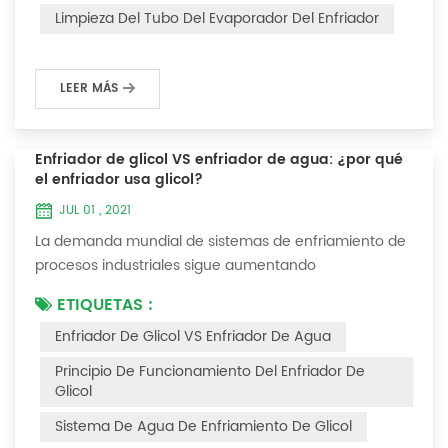
interferirá con el funcionamiento normal del enfriador.
Limpieza Del Tubo Del Evaporador Del Enfriador
Por ejemplo, para que su eficiencia de trabaj...
LEER MÁS
Enfriador de glicol VS enfriador de agua: ¿por qué
el enfriador usa glicol?
JUL 01 , 2021
La demanda mundial de sistemas de enfriamiento de
procesos industriales sigue aumentando
constantemente. La confiabilidad y el tiempo de
ETIQUETAS :
inactividad mínimo son las claves para lograr procesos
Enfriador De Glicol VS Enfriador De Agua
industriales y comerciales consistentes y rentables.
Este artículo considerará la mejor manera de lograr la
Principio De Funcionamiento Del Enfriador De
temperatura óptima requerida para los procesos de
Glicol
producción en las industrias de acabado de metales...
Sistema De Agua De Enfriamiento De Glicol