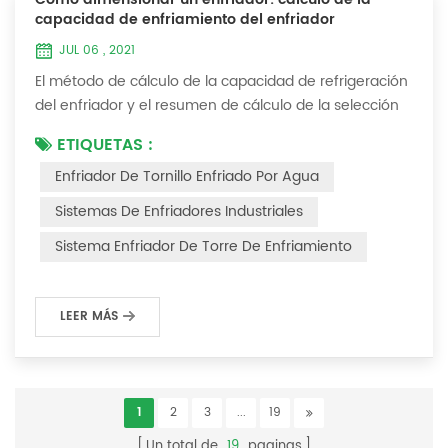
capacidad de enfriamiento del enfriador
JUL 06 , 2021
El método de cálculo de la capacidad de refrigeración
del enfriador y el resumen de cálculo de la selección
del enfriador (1) ¿Cómo elegir el enfriador industrial y
ETIQUETAS :
el enfriador de tornillo más adecuados ? De hecho,
Enfriador De Tornillo Enfriado Por Agua
existe una fórmula de selección simple: Capacidad
frigorífica = caudal de agua enfriada * 4,187 *
Sistemas De Enfriadores Industriales
diferencia de temperatura * coeficiente 1. La tasa de
Sistema Enfriador De Torre De Enfriamiento
flujo de agua enfriada se refier...
LEER MÁS
1
2
3
...
19
Un total de
19
paginas