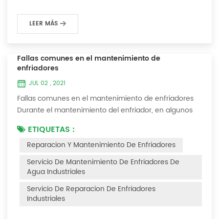
LEER MÁS
Fallas comunes en el mantenimiento de
enfriadores
JUL 02 , 2021
Fallas comunes en el mantenimiento de enfriadores
Durante el mantenimiento del enfriador, en algunos
entornos con muchas capas de polvo, después de
ETIQUETAS :
que el enfriador se haya utilizado durante un período
Reparacion Y Mantenimiento De Enfriadores
de tiempo, encontraremos que el enfriador hace ruido
y hay muchas capas de polvo en los accesorios. Este
Servicio De Mantenimiento De Enfriadores De
es un fenómeno común en el uso del enfriador. En
Agua Industriales
este momento, el enfriador está Necesi...
Servicio De Reparacion De Enfriadores
Industriales