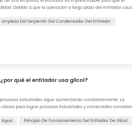
o de una empresa, el enfriador es imprescindible para que el
idad. Debido a que la operación a largo plazo del enfriador cau
r, lo que interferirá con el funcionamiento normal del enfriador. 
Limpieza Del Serpentín Del Condensador Del Enfriador
 ¿por qué el enfriador usa glicol?
procesos industriales sigue aumentando constantemente. La
s claves para lograr procesos industriales y comerciales consisten
de lograr la temperatura óptima requerida para los procesos de
De Agua
Principio De Funcionamiento Del Enfriador De Glicol