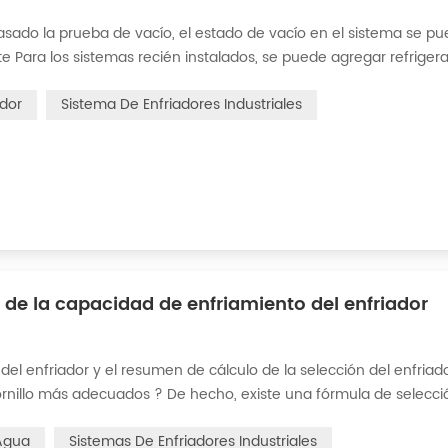
asado la prueba de vacío, el estado de vacío en el sistema se p
nte Para los sistemas recién instalados, se puede agregar refriger
 el siguiente: 1) Encienda el sistema de agua de refrigeración de
ador
Sistema De Enfriadores Industriales
de la capacidad de enfriamiento del enfriador
del enfriador y el resumen de cálculo de la selección del enfriado
 tornillo más adecuados ? De hecho, existe una fórmula de selecci
 * 4,187 * diferencia de temperatura * coeficiente 1. La tasa de f
 Agua
Sistemas De Enfriadores Industriales