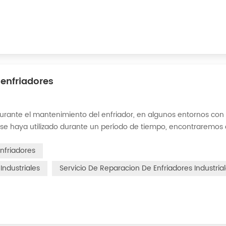
enfriadores
urante el mantenimiento del enfriador, en algunos entornos con
se haya utilizado durante un período de tiempo, encontraremos
en los accesorios. Este es un fenómeno común en el uso del enfr
nfriadores
Industriales
Servicio De Reparacion De Enfriadores Industria