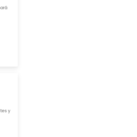
sará
Por
tes y