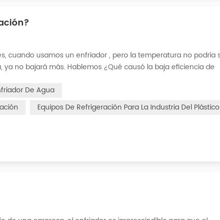
ración?
es, cuando usamos un enfriador , pero la temperatura no podría 
a, ya no bajará más. Hablemos ¿Qué causó la baja eficiencia de
la] Después de la fuga de refrigerante en el sistema, la capacidad
nfriador De Agua
ración
Equipos De Refrigeración Para La Industria Del Plástico