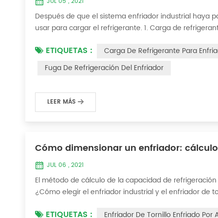
JUL 05 , 2021
Después de que el sistema enfriador industrial haya p
usar para cargar el refrigerante. 1. Carga de refrigera
al extremo de alta presión y el método de operación es
ETIQUETAS :
Carga De Refrigerante Para Enfri
condensador y mantenga la válvul...
Fuga De Refrigeración Del Enfriador
LEER MÁS
Cómo dimensionar un enfriador: cálculo 
JUL 06 , 2021
El método de cálculo de la capacidad de refrigeración 
¿Cómo elegir el enfriador industrial y el enfriador de
simple: Capacidad frigorífica = caudal de agua enfriada
ETIQUETAS :
Enfriador De Tornillo Enfriado Por
de agua enfriada se refier...