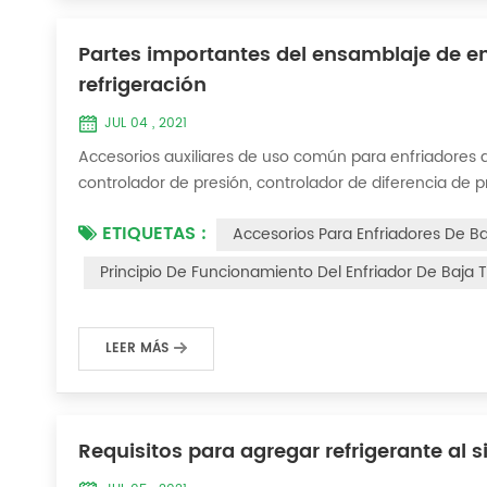
Partes importantes del ensamblaje de e
refrigeración
JUL 04 , 2021
Accesorios auxiliares de uso común para enfriadores d
controlador de presión, controlador de diferencia de 
breve introducción de tres métodos de enfriamiento, re
ETIQUETAS :
Accesorios Para Enfriadores De B
gas y refrigeración termoeléctrica. Ac...
Principio De Funcionamiento Del Enfriador De Baja
LEER MÁS
Requisitos para agregar refrigerante al s