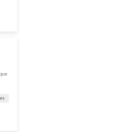
 que
iador.
les