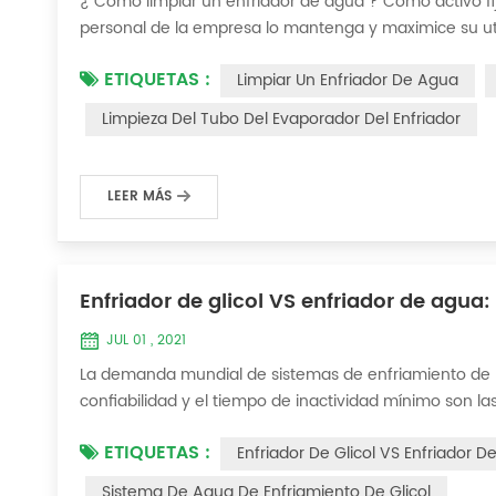
¿ Cómo limpiar un enfriador de agua ? Como activo fij
personal de la empresa lo mantenga y maximice su util
incrustaciones gruesas en la superficie del condensado
ETIQUETAS :
Limpiar Un Enfriador De Agua
ejemplo, para que su eficiencia de trabaj...
Limpieza Del Tubo Del Evaporador Del Enfriador
LEER MÁS
Enfriador de glicol VS enfriador de agua:
JUL 01 , 2021
La demanda mundial de sistemas de enfriamiento de 
confiabilidad y el tiempo de inactividad mínimo son la
rentables. Este artículo considerará la mejor manera 
ETIQUETAS :
Enfriador De Glicol VS Enfriador 
producción en las industrias de acabado de metales...
Sistema De Agua De Enfriamiento De Glicol