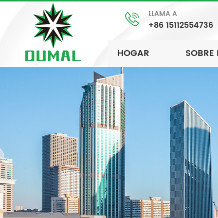
LLAMA A
+86 15112554736
HOGAR
SOBRE