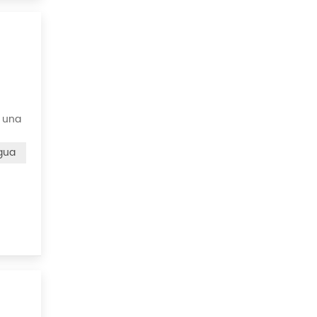
o una
 de
Agua