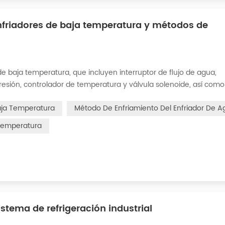
nfriadores de baja temperatura y métodos de
e baja temperatura, que incluyen interruptor de flujo de agua,
presión, controlador de temperatura y válvula solenoide, así com
frigeración por vaporización líquida, refrigeración por expansión
aja Temperatura
Método De Enfriamiento Del Enfriador De 
 Temperatura
istema de refrigeración industrial