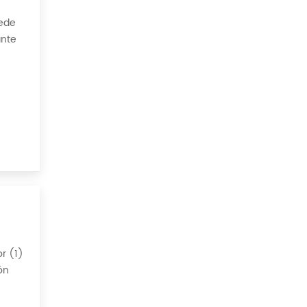
uede
ante
l
r (1)
ón
lujo