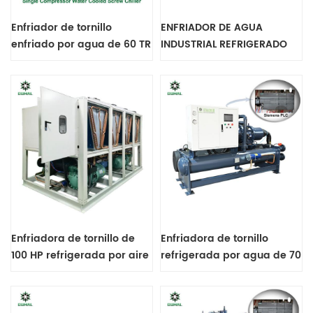
Enfriador de tornillo
ENFRIADOR DE AGUA
enfriado por agua de 60 TR
INDUSTRIAL REFRIGERADO
compatible con PLC, control
POR AIRE DE 60TR CON
remoto, protocolo Siemens
BOMBA INCORPORADA
Profinet
Enfriadora de tornillo de
Enfriadora de tornillo
100 HP refrigerada por aire
refrigerada por agua de 70
con compresores de
TR y 250 kW con
tornillo Bitzer dobles.
controlador PLC Siemens.