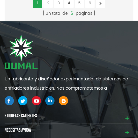
1
2
3
4
5
6
Un total de
6
paginas
Un fabricante y diseñador experimentado de sistemas de
enfriadores industriales. Nos comprometemos a
proporcionarle sistemas de refrigeración industrial de alta
calidad y eficiencia .
ETIQUETAS CALIENTES
NECESITAS AYUDA