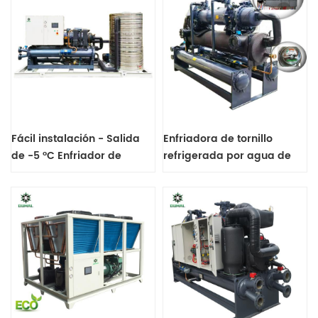
Fácil instalación - Salida
Enfriadora de tornillo
de -5 °C Enfriador de
refrigerada por agua de
tornillo refrigerado por
200 rt/ 200 tr/ 200
agua montado sobre patín
toneladas con controlador
para baja temperatura
PLC Siemens.