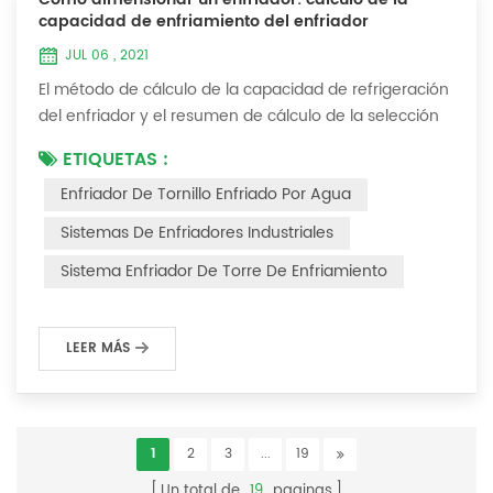
capacidad de enfriamiento del enfriador
JUL 06 , 2021
El método de cálculo de la capacidad de refrigeración
del enfriador y el resumen de cálculo de la selección
del enfriador (1) ¿Cómo elegir el enfriador industrial y
ETIQUETAS :
el enfriador de tornillo más adecuados ? De hecho,
Enfriador De Tornillo Enfriado Por Agua
existe una fórmula de selección simple: Capacidad
frigorífica = caudal de agua enfriada * 4,187 *
Sistemas De Enfriadores Industriales
diferencia de temperatura * coeficiente 1. La tasa de
Sistema Enfriador De Torre De Enfriamiento
flujo de agua enfriada se refier...
LEER MÁS
1
2
3
...
19
Un total de
19
paginas