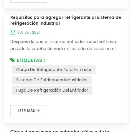
Requisitos para agregar refrigerante al sistema de
refrigeración industrial
JUL 05 , 2021
Después de que el sistema enfriador industrial haya
pasado la prueba de vacío, el estado de vacío en el
sistema se puede usar para cargar el refrigerante. 1.
ETIQUETAS :
Carga de refrigerante Para los sistemas recién
Carga De Refrigerante Para Enfriador
instalados, se puede agregar refrigerante al extremo
de alta presión y el método de operación es el
Sistema De Enfriadores Industriales
siguiente: 1) Encienda el sistema de agua de
Fuga De Refrigeración Del Enfriador
refrigeración del condensador y mantenga la válvul...
LEER MÁS
Cómo dimensionar un enfriador: cálculo de la