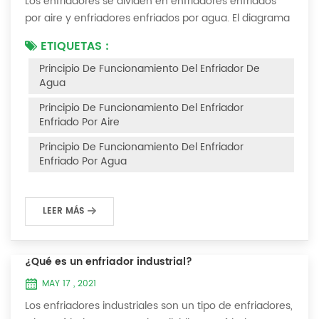
Los enfriadores se dividen en enfriadores enfriados
por aire y enfriadores enfriados por agua. El diagrama
del principio de funcionamiento de los enfriadores
ETIQUETAS :
enfriados por aire es el siguiente Principio de
Principio De Funcionamiento Del Enfriador De
funcionamiento del enfriador enfriado por aire El
Agua
enfriador enfriado por aire utiliza un evaporador de
carcasa y tubos (o tanque con serpentín) para
Principio De Funcionamiento Del Enfriador
intercambiar calor entre el agua y el refrige...
Enfriado Por Aire
Principio De Funcionamiento Del Enfriador
Enfriado Por Agua
LEER MÁS
¿Qué es un enfriador industrial?
MAY 17 , 2021
Los enfriadores industriales son un tipo de enfriadores,