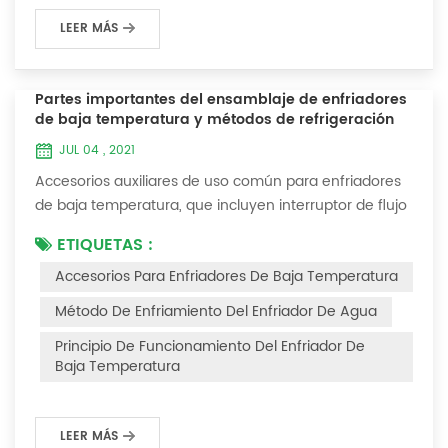
LEER MÁS
Partes importantes del ensamblaje de enfriadores
de baja temperatura y métodos de refrigeración
JUL 04 , 2021
Accesorios auxiliares de uso común para enfriadores
de baja temperatura, que incluyen interruptor de flujo
de agua, controlador de presión, controlador de
ETIQUETAS :
diferencia de presión, controlador de temperatura y
Accesorios Para Enfriadores De Baja Temperatura
válvula solenoide, así como una breve introducción de
tres métodos de enfriamiento, refrigeración por
Método De Enfriamiento Del Enfriador De Agua
vaporización líquida, refrigeración por expansión de
Principio De Funcionamiento Del Enfriador De
gas y refrigeración termoeléctrica. Ac...
Baja Temperatura
LEER MÁS