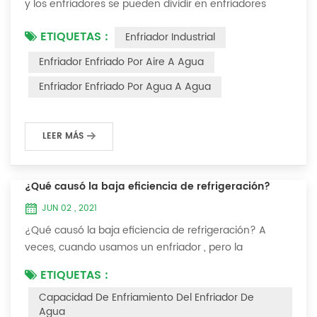
y los enfriadores se pueden dividir en enfriadores
enfriados por aire y enfriadores enfriados por agua . El
ETIQUETAS :
Enfriador Industrial
enfriador de agua es un tipo de equipo de
enfriamiento de agua, que puede proporcionar un
Enfriador Enfriado Por Aire A Agua
equipo de enfriamiento de temperatura constante,
Enfriador Enfriado Por Agua A Agua
corriente constante y presión constante. El principio
del enfriador es inyectar una cierta canti...
LEER MÁS
¿Qué causó la baja eficiencia de refrigeración?
JUN 02 , 2021
¿Qué causó la baja eficiencia de refrigeración? A
veces, cuando usamos un enfriador , pero la
temperatura no podría ser más baja, o después de
ETIQUETAS :
enfriarse a cierta temperatura, ya no bajará más.
Capacidad De Enfriamiento Del Enfriador De
Hablemos ¿Qué causó la baja eficiencia de
Agua
refrigeración? 1. Fuga de refrigerante [análisis de falla]