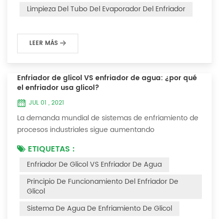
interferirá con el funcionamiento normal del enfriador.
Limpieza Del Tubo Del Evaporador Del Enfriador
Por ejemplo, para que su eficiencia de trabaj...
LEER MÁS
Enfriador de glicol VS enfriador de agua: ¿por qué
el enfriador usa glicol?
JUL 01 , 2021
La demanda mundial de sistemas de enfriamiento de
procesos industriales sigue aumentando
constantemente. La confiabilidad y el tiempo de
ETIQUETAS :
inactividad mínimo son las claves para lograr procesos
Enfriador De Glicol VS Enfriador De Agua
industriales y comerciales consistentes y rentables.
Este artículo considerará la mejor manera de lograr la
Principio De Funcionamiento Del Enfriador De
temperatura óptima requerida para los procesos de
Glicol
producción en las industrias de acabado de metales...
Sistema De Agua De Enfriamiento De Glicol