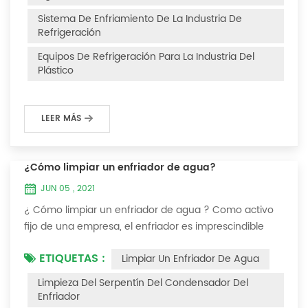
Después de la fuga de refrigerante en el sistema, la
Sistema De Enfriamiento De La Industria De
capacidad de enfriamiento es insuficiente, la presión...
Refrigeración
Equipos De Refrigeración Para La Industria Del
Plástico
LEER MÁS
¿Cómo limpiar un enfriador de agua?
JUN 05 , 2021
¿ Cómo limpiar un enfriador de agua ? Como activo
fijo de una empresa, el enfriador es imprescindible
para que el personal de la empresa lo mantenga y
ETIQUETAS :
Limpiar Un Enfriador De Agua
maximice su utilidad. Debido a que la operación a
largo plazo del enfriador causará incrustaciones
Limpieza Del Serpentín Del Condensador Del
gruesas en la superficie del condensador, lo que
Enfriador