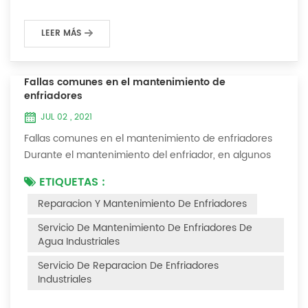
LEER MÁS
Fallas comunes en el mantenimiento de
enfriadores
JUL 02 , 2021
Fallas comunes en el mantenimiento de enfriadores
Durante el mantenimiento del enfriador, en algunos
entornos con muchas capas de polvo, después de
ETIQUETAS :
que el enfriador se haya utilizado durante un período
Reparacion Y Mantenimiento De Enfriadores
de tiempo, encontraremos que el enfriador hace ruido
y hay muchas capas de polvo en los accesorios. Este
Servicio De Mantenimiento De Enfriadores De
es un fenómeno común en el uso del enfriador. En
Agua Industriales
este momento, el enfriador está Necesi...
Servicio De Reparacion De Enfriadores
Industriales