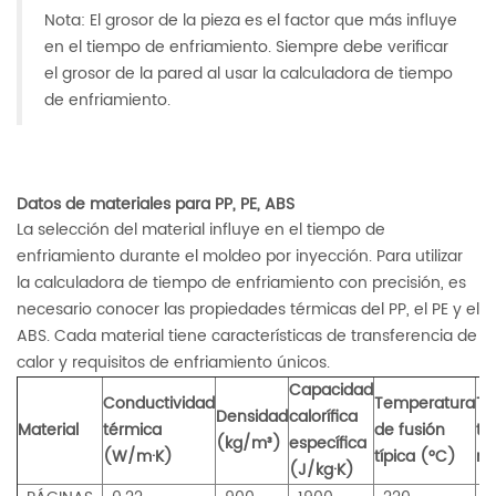
Nota: El grosor de la pieza es el factor que más influye
en el tiempo de enfriamiento. Siempre debe verificar
el grosor de la pared al usar la calculadora de tiempo
de enfriamiento.
Datos de materiales para PP, PE, ABS
La selección del material influye en el tiempo de
enfriamiento durante el moldeo por inyección. Para utilizar
la calculadora de tiempo de enfriamiento con precisión, es
necesario conocer las propiedades térmicas del PP, el PE y el
ABS. Cada material tiene características de transferencia de
calor y requisitos de enfriamiento únicos.
Capacidad
Conductividad
Temperatura
Te
Densidad
calorífica
Material
térmica
de fusión
tí
(kg/m³)
específica
(W/m·K)
típica (°C)
mo
(J/kg·K)