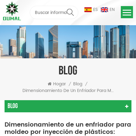
ES
EN
BLOG
Hogar
Blog
/
/
Dimensionamiento De Un Enfriador Para Moldeo Por Inyección De Plásticos: Cómo Calcular El Tiempo De Enfriamiento Según El Material Plástico (PP, PE, ABS)
Blog
Dimensionamiento de un enfriador para
moldeo por inyección de plásticos: