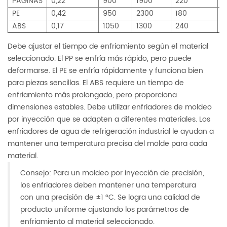
PÁGINAS
0,22
900
1900
220
4
PE
0,42
950
2300
180
3
ABS
0,17
1050
1300
240
6
Debe ajustar el tiempo de enfriamiento según el material
seleccionado. El PP se enfría más rápido, pero puede
deformarse. El PE se enfría rápidamente y funciona bien
para piezas sencillas. El ABS requiere un tiempo de
enfriamiento más prolongado, pero proporciona
dimensiones estables. Debe utilizar enfriadores de moldeo
por inyección que se adapten a diferentes materiales. Los
enfriadores de agua de refrigeración industrial le ayudan a
mantener una temperatura precisa del molde para cada
material.
Consejo: Para un moldeo por inyección de precisión,
los enfriadores deben mantener una temperatura
con una precisión de ±1 °C. Se logra una calidad de
producto uniforme ajustando los parámetros de
enfriamiento al material seleccionado.