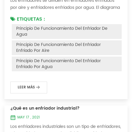
Los enfriadores se dividen en enfriadores enfriados
por aire y enfriadores enfriados por agua. El diagrama
del principio de funcionamiento de los enfriadores
ETIQUETAS :
enfriados por aire es el siguiente Principio de
Principio De Funcionamiento Del Enfriador De
funcionamiento del enfriador enfriado por aire El
Agua
enfriador enfriado por aire utiliza un evaporador de
carcasa y tubos (o tanque con serpentín) para
Principio De Funcionamiento Del Enfriador
intercambiar calor entre el agua y el refrige...
Enfriado Por Aire
Principio De Funcionamiento Del Enfriador
Enfriado Por Agua
LEER MÁS
¿Qué es un enfriador industrial?
MAY 17 , 2021
Los enfriadores industriales son un tipo de enfriadores,