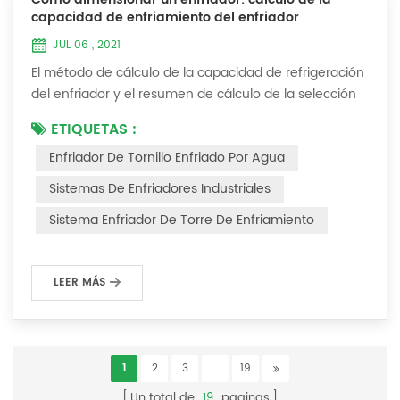
capacidad de enfriamiento del enfriador
JUL 06 , 2021
El método de cálculo de la capacidad de refrigeración
del enfriador y el resumen de cálculo de la selección
del enfriador (1) ¿Cómo elegir el enfriador industrial y
ETIQUETAS :
el enfriador de tornillo más adecuados ? De hecho,
Enfriador De Tornillo Enfriado Por Agua
existe una fórmula de selección simple: Capacidad
frigorífica = caudal de agua enfriada * 4,187 *
Sistemas De Enfriadores Industriales
diferencia de temperatura * coeficiente 1. La tasa de
Sistema Enfriador De Torre De Enfriamiento
flujo de agua enfriada se refier...
LEER MÁS
1
2
3
...
19
Un total de
19
paginas