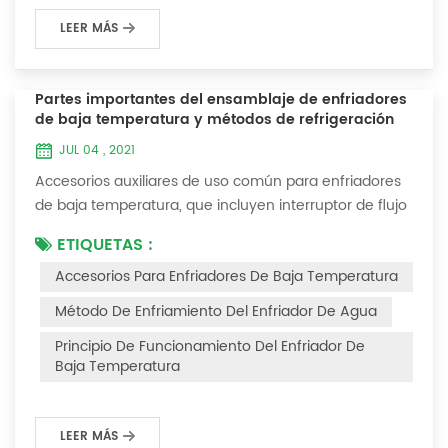
LEER MÁS
Partes importantes del ensamblaje de enfriadores
de baja temperatura y métodos de refrigeración
JUL 04 , 2021
Accesorios auxiliares de uso común para enfriadores
de baja temperatura, que incluyen interruptor de flujo
de agua, controlador de presión, controlador de
ETIQUETAS :
diferencia de presión, controlador de temperatura y
Accesorios Para Enfriadores De Baja Temperatura
válvula solenoide, así como una breve introducción de
tres métodos de enfriamiento, refrigeración por
Método De Enfriamiento Del Enfriador De Agua
vaporización líquida, refrigeración por expansión de
Principio De Funcionamiento Del Enfriador De
gas y refrigeración termoeléctrica. Ac...
Baja Temperatura
LEER MÁS