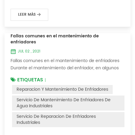
LEER MÁS
Fallas comunes en el mantenimiento de
enfriadores
JUL 02 , 2021
Fallas comunes en el mantenimiento de enfriadores
Durante el mantenimiento del enfriador, en algunos
entornos con muchas capas de polvo, después de
ETIQUETAS :
que el enfriador se haya utilizado durante un período
Reparacion Y Mantenimiento De Enfriadores
de tiempo, encontraremos que el enfriador hace ruido
y hay muchas capas de polvo en los accesorios. Este
Servicio De Mantenimiento De Enfriadores De
es un fenómeno común en el uso del enfriador. En
Agua Industriales
este momento, el enfriador está Necesi...
Servicio De Reparacion De Enfriadores
Industriales