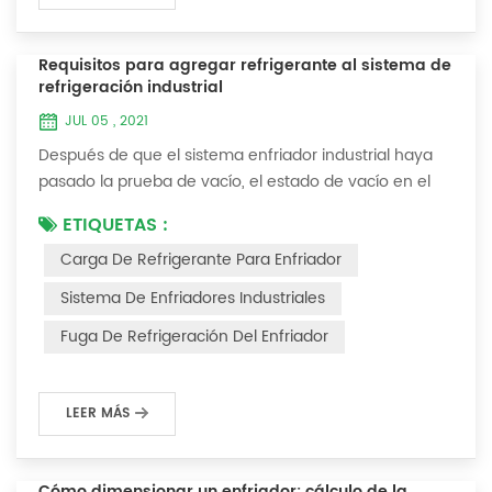
Requisitos para agregar refrigerante al sistema de
refrigeración industrial
JUL 05 , 2021
Después de que el sistema enfriador industrial haya
pasado la prueba de vacío, el estado de vacío en el
sistema se puede usar para cargar el refrigerante. 1.
ETIQUETAS :
Carga de refrigerante Para los sistemas recién
Carga De Refrigerante Para Enfriador
instalados, se puede agregar refrigerante al extremo
de alta presión y el método de operación es el
Sistema De Enfriadores Industriales
siguiente: 1) Encienda el sistema de agua de
Fuga De Refrigeración Del Enfriador
refrigeración del condensador y mantenga la válvul...
LEER MÁS
Cómo dimensionar un enfriador: cálculo de la