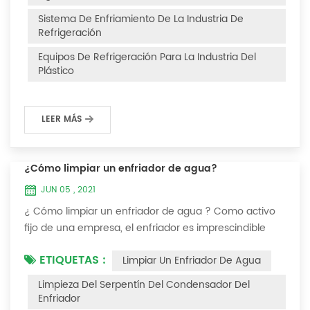
Después de la fuga de refrigerante en el sistema, la
Sistema De Enfriamiento De La Industria De
capacidad de enfriamiento es insuficiente, la presión...
Refrigeración
Equipos De Refrigeración Para La Industria Del
Plástico
LEER MÁS
¿Cómo limpiar un enfriador de agua?
JUN 05 , 2021
¿ Cómo limpiar un enfriador de agua ? Como activo
fijo de una empresa, el enfriador es imprescindible
para que el personal de la empresa lo mantenga y
ETIQUETAS :
Limpiar Un Enfriador De Agua
maximice su utilidad. Debido a que la operación a
largo plazo del enfriador causará incrustaciones
Limpieza Del Serpentín Del Condensador Del
gruesas en la superficie del condensador, lo que
Enfriador