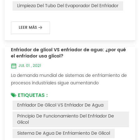
interferirá con el funcionamiento normal del enfriador.
Limpieza Del Tubo Del Evaporador Del Enfriador
Por ejemplo, para que su eficiencia de trabaj...
LEER MÁS
Enfriador de glicol VS enfriador de agua: ¿por qué
el enfriador usa glicol?
JUL 01 , 2021
La demanda mundial de sistemas de enfriamiento de
procesos industriales sigue aumentando
constantemente. La confiabilidad y el tiempo de
ETIQUETAS :
inactividad mínimo son las claves para lograr procesos
Enfriador De Glicol VS Enfriador De Agua
industriales y comerciales consistentes y rentables.
Este artículo considerará la mejor manera de lograr la
Principio De Funcionamiento Del Enfriador De
temperatura óptima requerida para los procesos de
Glicol
producción en las industrias de acabado de metales...
Sistema De Agua De Enfriamiento De Glicol