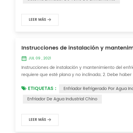
LEER MÁS
Instrucciones de instalación y mantenim
JUL 09 , 2021
Instrucciones de instalación y mantenimiento del enfria
requiere que esté plana y no inclinada; 2. Debe ha
ambos lados de la máquina; 3. Conecte las especifica
ETIQUETAS :
Enfriador Refrigerado Por Agua Ind
a su sistema de refrigeración; 4. La tubería...
Enfriador De Agua Industrial Chino
LEER MÁS