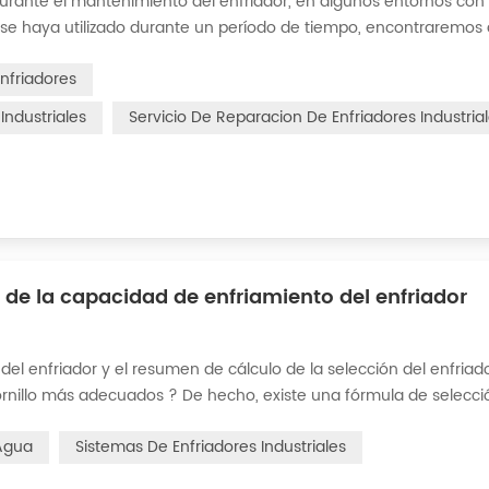
urante el mantenimiento del enfriador, en algunos entornos con
se haya utilizado durante un período de tiempo, encontraremos
en los accesorios. Este es un fenómeno común en el uso del enfr
nfriadores
Industriales
Servicio De Reparacion De Enfriadores Industria
de la capacidad de enfriamiento del enfriador
del enfriador y el resumen de cálculo de la selección del enfriado
 tornillo más adecuados ? De hecho, existe una fórmula de selecci
 * 4,187 * diferencia de temperatura * coeficiente 1. La tasa de f
 Agua
Sistemas De Enfriadores Industriales