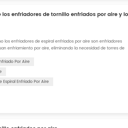
los enfriadores de tornillo enfriados por aire y l
mo los enfriadores de espiral enfriados por aire son enfriadores
usan enfriamiento por aire, eliminando la necesidad de torres de
emas de tuberías que son esenciales para los sistemas de agua 
nfriado Por Aire
e
e Espiral Enfriado Por Aire