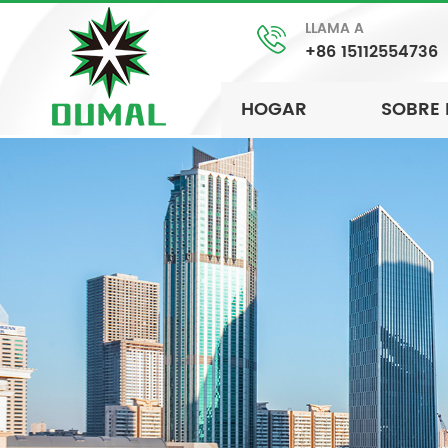
LLAMA A
+86 15112554736
HOGAR
SOBRE