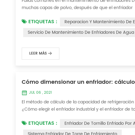
Fallas comunes en el mantenimiento de enfriadores D
muchas capas de polvo, después de que el enfriador 
el enfriador hace ruido y hay muchas capas de polvo 
ETIQUETAS :
Reparacion Y Mantenimiento De E
En este momento, el enfriador está Necesi...
Servicio De Mantenimiento De Enfriadores De Agua 
LEER MÁS
Cómo dimensionar un enfriador: cálculo 
JUL 06 , 2021
El método de cálculo de la capacidad de refrigeración 
¿Cómo elegir el enfriador industrial y el enfriador de
simple: Capacidad frigorífica = caudal de agua enfriada
ETIQUETAS :
Enfriador De Tornillo Enfriado Por
de agua enfriada se refier...
Sistema Enfriador De Torre De Enfriamiento