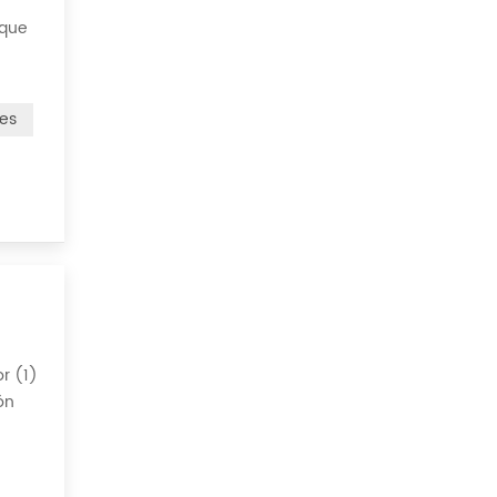
 que
iador.
les
r (1)
ón
lujo