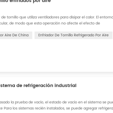
illo enfriados por aire
 de tornillo que utiliza ventiladores para disipar el calor. El entorn
ircular, de modo que esta operación no afecte el efecto de
ire. Por lo tanto, debemos comprender algunas fallas comunes de 
Por Aire De China
Enfriador De Tornillo Refrigerado Por Aire
istema de refrigeración industrial
asado la prueba de vacío, el estado de vacío en el sistema se p
nte Para los sistemas recién instalados, se puede agregar refriger