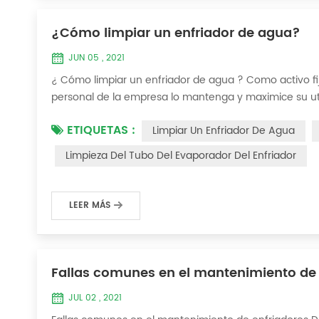
¿Cómo limpiar un enfriador de agua?
JUN 05 , 2021
¿ Cómo limpiar un enfriador de agua ? Como activo fij
personal de la empresa lo mantenga y maximice su util
incrustaciones gruesas en la superficie del condensado
ETIQUETAS :
Limpiar Un Enfriador De Agua
ejemplo, para que su eficiencia de trabaj...
Limpieza Del Tubo Del Evaporador Del Enfriador
LEER MÁS
Fallas comunes en el mantenimiento de 
JUL 02 , 2021