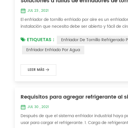
Soluciones a fallas de enfriadores de torn
JUL 23 , 2021
El enfriador de tornillo enfriado por aire es un enfriador
instalación que necesita debe ser abierto y fácil de c
enfriamiento del enfriador de tornillo enfriado por a
ETIQUETAS :
Enfriador De Tornillo Refrigerado 
enfriadores de tornillo en...
Enfriador Enfriado Por Agua
LEER MÁS
Requisitos para agregar refrigerante al s
JUL 30 , 2021
Después de que el sistema enfriador industrial haya p
usar para cargar el refrigerante. 1. Carga de refrigera