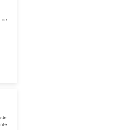
o de
los
uede
ante