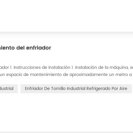
iento del enfriador
dor 1. Instrucciones de instalación 1. Instalación de la máquina, s
ber un espacio de mantenimiento de aproximadamente un metro a
ciones de entrada y salida de agua de refrigeración de esta má
ustrial
Enfriador De Tornillo Industrial Refrigerado Por Aire