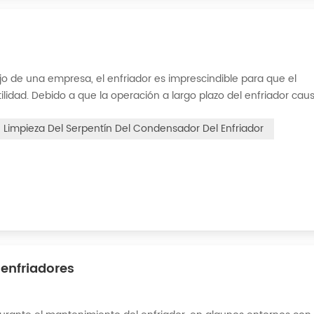
o de una empresa, el enfriador es imprescindible para que el
idad. Debido a que la operación a largo plazo del enfriador cau
r, lo que interferirá con el funcionamiento normal del enfriador. 
Limpieza Del Serpentín Del Condensador Del Enfriador
enfriadores