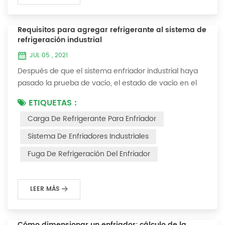
Requisitos para agregar refrigerante al sistema de
refrigeración industrial
JUL 05 , 2021
Después de que el sistema enfriador industrial haya
pasado la prueba de vacío, el estado de vacío en el
sistema se puede usar para cargar el refrigerante. 1.
ETIQUETAS :
Carga de refrigerante Para los sistemas recién
Carga De Refrigerante Para Enfriador
instalados, se puede agregar refrigerante al extremo
de alta presión y el método de operación es el
Sistema De Enfriadores Industriales
siguiente: 1) Encienda el sistema de agua de
Fuga De Refrigeración Del Enfriador
refrigeración del condensador y mantenga la válvul...
LEER MÁS
Cómo dimensionar un enfriador: cálculo de la