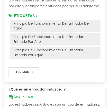
Los enfriadores se dividen en enfriadores enfriados
por aire y enfriadores enfriados por agua. El diagrama
del principio de funcionamiento de los enfriadores
ETIQUETAS :
enfriados por aire es el siguiente Principio de
Principio De Funcionamiento Del Enfriador De
funcionamiento del enfriador enfriado por aire El
Agua
enfriador enfriado por aire utiliza un evaporador de
carcasa y tubos (o tanque con serpentín) para
Principio De Funcionamiento Del Enfriador
intercambiar calor entre el agua y el refrige...
Enfriado Por Aire
Principio De Funcionamiento Del Enfriador
Enfriado Por Agua
LEER MÁS
¿Qué es un enfriador industrial?
MAY 17 , 2021
Los enfriadores industriales son un tipo de enfriadores,