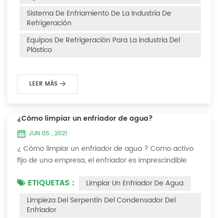
Después de la fuga de refrigerante en el sistema, la
Sistema De Enfriamiento De La Industria De
capacidad de enfriamiento es insuficiente, la presión...
Refrigeración
Equipos De Refrigeración Para La Industria Del
Plástico
LEER MÁS
¿Cómo limpiar un enfriador de agua?
JUN 05 , 2021
¿ Cómo limpiar un enfriador de agua ? Como activo
fijo de una empresa, el enfriador es imprescindible
para que el personal de la empresa lo mantenga y
ETIQUETAS :
Limpiar Un Enfriador De Agua
maximice su utilidad. Debido a que la operación a
largo plazo del enfriador causará incrustaciones
Limpieza Del Serpentín Del Condensador Del
gruesas en la superficie del condensador, lo que
Enfriador