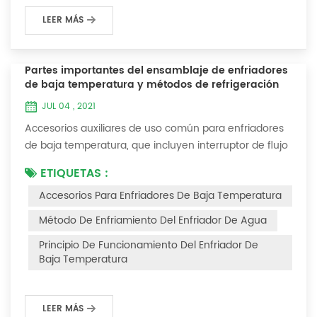
LEER MÁS
Partes importantes del ensamblaje de enfriadores
de baja temperatura y métodos de refrigeración
JUL 04 , 2021
Accesorios auxiliares de uso común para enfriadores
de baja temperatura, que incluyen interruptor de flujo
de agua, controlador de presión, controlador de
ETIQUETAS :
diferencia de presión, controlador de temperatura y
Accesorios Para Enfriadores De Baja Temperatura
válvula solenoide, así como una breve introducción de
tres métodos de enfriamiento, refrigeración por
Método De Enfriamiento Del Enfriador De Agua
vaporización líquida, refrigeración por expansión de
Principio De Funcionamiento Del Enfriador De
gas y refrigeración termoeléctrica. Ac...
Baja Temperatura
LEER MÁS