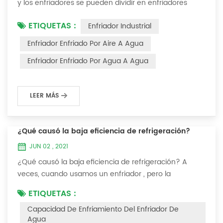
y los enfriadores se pueden dividir en enfriadores
enfriados por aire y enfriadores enfriados por agua . El
ETIQUETAS :
Enfriador Industrial
enfriador de agua es un tipo de equipo de
enfriamiento de agua, que puede proporcionar un
Enfriador Enfriado Por Aire A Agua
equipo de enfriamiento de temperatura constante,
Enfriador Enfriado Por Agua A Agua
corriente constante y presión constante. El principio
del enfriador es inyectar una cierta canti...
LEER MÁS
¿Qué causó la baja eficiencia de refrigeración?
JUN 02 , 2021
¿Qué causó la baja eficiencia de refrigeración? A
veces, cuando usamos un enfriador , pero la
temperatura no podría ser más baja, o después de
ETIQUETAS :
enfriarse a cierta temperatura, ya no bajará más.
Capacidad De Enfriamiento Del Enfriador De
Hablemos ¿Qué causó la baja eficiencia de
Agua
refrigeración? 1. Fuga de refrigerante [análisis de falla]