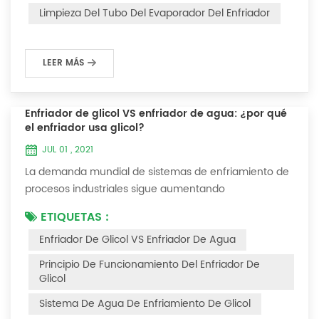
interferirá con el funcionamiento normal del enfriador.
Limpieza Del Tubo Del Evaporador Del Enfriador
Por ejemplo, para que su eficiencia de trabaj...
LEER MÁS
Enfriador de glicol VS enfriador de agua: ¿por qué
el enfriador usa glicol?
JUL 01 , 2021
La demanda mundial de sistemas de enfriamiento de
procesos industriales sigue aumentando
constantemente. La confiabilidad y el tiempo de
ETIQUETAS :
inactividad mínimo son las claves para lograr procesos
Enfriador De Glicol VS Enfriador De Agua
industriales y comerciales consistentes y rentables.
Este artículo considerará la mejor manera de lograr la
Principio De Funcionamiento Del Enfriador De
temperatura óptima requerida para los procesos de
Glicol
producción en las industrias de acabado de metales...
Sistema De Agua De Enfriamiento De Glicol