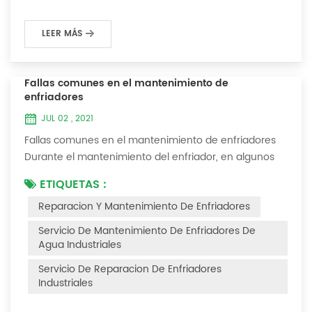
LEER MÁS
Fallas comunes en el mantenimiento de
enfriadores
JUL 02 , 2021
Fallas comunes en el mantenimiento de enfriadores
Durante el mantenimiento del enfriador, en algunos
entornos con muchas capas de polvo, después de
ETIQUETAS :
que el enfriador se haya utilizado durante un período
Reparacion Y Mantenimiento De Enfriadores
de tiempo, encontraremos que el enfriador hace ruido
y hay muchas capas de polvo en los accesorios. Este
Servicio De Mantenimiento De Enfriadores De
es un fenómeno común en el uso del enfriador. En
Agua Industriales
este momento, el enfriador está Necesi...
Servicio De Reparacion De Enfriadores
Industriales