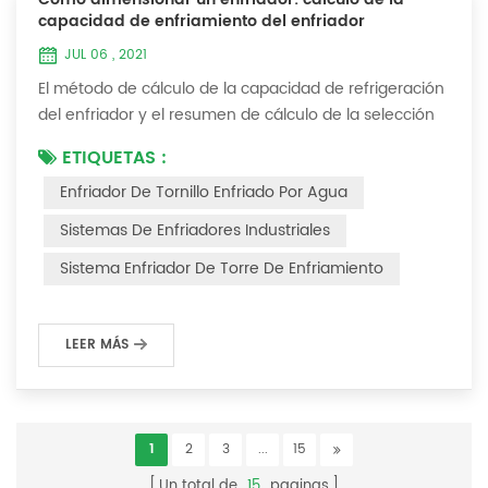
capacidad de enfriamiento del enfriador
JUL 06 , 2021
El método de cálculo de la capacidad de refrigeración
del enfriador y el resumen de cálculo de la selección
del enfriador (1) ¿Cómo elegir el enfriador industrial y
ETIQUETAS :
el enfriador de tornillo más adecuados ? De hecho,
Enfriador De Tornillo Enfriado Por Agua
existe una fórmula de selección simple: Capacidad
frigorífica = caudal de agua enfriada * 4,187 *
Sistemas De Enfriadores Industriales
diferencia de temperatura * coeficiente 1. La tasa de
Sistema Enfriador De Torre De Enfriamiento
flujo de agua enfriada se refier...
LEER MÁS
1
2
3
...
15
Un total de
15
paginas