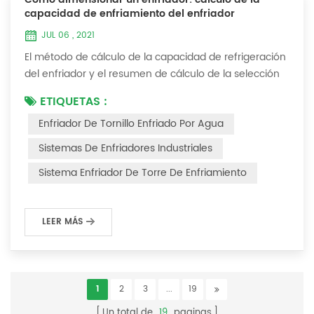
capacidad de enfriamiento del enfriador
JUL 06 , 2021
El método de cálculo de la capacidad de refrigeración
del enfriador y el resumen de cálculo de la selección
del enfriador (1) ¿Cómo elegir el enfriador industrial y
ETIQUETAS :
el enfriador de tornillo más adecuados ? De hecho,
Enfriador De Tornillo Enfriado Por Agua
existe una fórmula de selección simple: Capacidad
frigorífica = caudal de agua enfriada * 4,187 *
Sistemas De Enfriadores Industriales
diferencia de temperatura * coeficiente 1. La tasa de
Sistema Enfriador De Torre De Enfriamiento
flujo de agua enfriada se refier...
LEER MÁS
1
2
3
...
19
Un total de
19
paginas