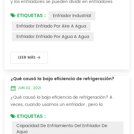
y los enfriadores se pueden dividir en enfriadores
enfriados por aire y enfriadores enfriados por agua . El
ETIQUETAS :
Enfriador Industrial
enfriador de agua es un tipo de equipo de
enfriamiento de agua, que puede proporcionar un
Enfriador Enfriado Por Aire A Agua
equipo de enfriamiento de temperatura constante,
Enfriador Enfriado Por Agua A Agua
corriente constante y presión constante. El principio
del enfriador es inyectar una cierta canti...
LEER MÁS
¿Qué causó la baja eficiencia de refrigeración?
JUN 02 , 2021
¿Qué causó la baja eficiencia de refrigeración? A
veces, cuando usamos un enfriador , pero la
temperatura no podría ser más baja, o después de
ETIQUETAS :
enfriarse a cierta temperatura, ya no bajará más.
Capacidad De Enfriamiento Del Enfriador De
Hablemos ¿Qué causó la baja eficiencia de
Agua
refrigeración? 1. Fuga de refrigerante [análisis de falla]