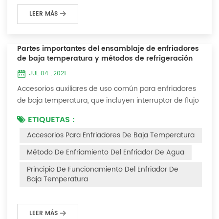
LEER MÁS
Partes importantes del ensamblaje de enfriadores
de baja temperatura y métodos de refrigeración
JUL 04 , 2021
Accesorios auxiliares de uso común para enfriadores
de baja temperatura, que incluyen interruptor de flujo
de agua, controlador de presión, controlador de
ETIQUETAS :
diferencia de presión, controlador de temperatura y
Accesorios Para Enfriadores De Baja Temperatura
válvula solenoide, así como una breve introducción de
tres métodos de enfriamiento, refrigeración por
Método De Enfriamiento Del Enfriador De Agua
vaporización líquida, refrigeración por expansión de
Principio De Funcionamiento Del Enfriador De
gas y refrigeración termoeléctrica. Ac...
Baja Temperatura
LEER MÁS