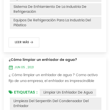
Después de la fuga de refrigerante en el sistema, la
Sistema De Enfriamiento De La Industria De
capacidad de enfriamiento es insuficiente, la presión...
Refrigeración
Equipos De Refrigeración Para La Industria Del
Plástico
LEER MÁS
¿Cómo limpiar un enfriador de agua?
JUN 05 , 2021
¿ Cómo limpiar un enfriador de agua ? Como activo
fijo de una empresa, el enfriador es imprescindible
para que el personal de la empresa lo mantenga y
ETIQUETAS :
Limpiar Un Enfriador De Agua
maximice su utilidad. Debido a que la operación a
largo plazo del enfriador causará incrustaciones
Limpieza Del Serpentín Del Condensador Del
gruesas en la superficie del condensador, lo que
Enfriador