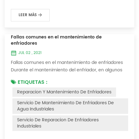
LEER MÁS
Fallas comunes en el mantenimiento de
enfriadores
JUL 02 , 2021
Fallas comunes en el mantenimiento de enfriadores
Durante el mantenimiento del enfriador, en algunos
entornos con muchas capas de polvo, después de
ETIQUETAS :
que el enfriador se haya utilizado durante un período
Reparacion Y Mantenimiento De Enfriadores
de tiempo, encontraremos que el enfriador hace ruido
y hay muchas capas de polvo en los accesorios. Este
Servicio De Mantenimiento De Enfriadores De
es un fenómeno común en el uso del enfriador. En
Agua Industriales
este momento, el enfriador está Necesi...
Servicio De Reparacion De Enfriadores
Industriales