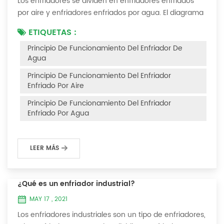
Los enfriadores se dividen en enfriadores enfriados
por aire y enfriadores enfriados por agua. El diagrama
del principio de funcionamiento de los enfriadores
ETIQUETAS :
enfriados por aire es el siguiente Principio de
Principio De Funcionamiento Del Enfriador De
funcionamiento del enfriador enfriado por aire El
Agua
enfriador enfriado por aire utiliza un evaporador de
carcasa y tubos (o tanque con serpentín) para
Principio De Funcionamiento Del Enfriador
intercambiar calor entre el agua y el refrige...
Enfriado Por Aire
Principio De Funcionamiento Del Enfriador
Enfriado Por Agua
LEER MÁS
¿Qué es un enfriador industrial?
MAY 17 , 2021
Los enfriadores industriales son un tipo de enfriadores,