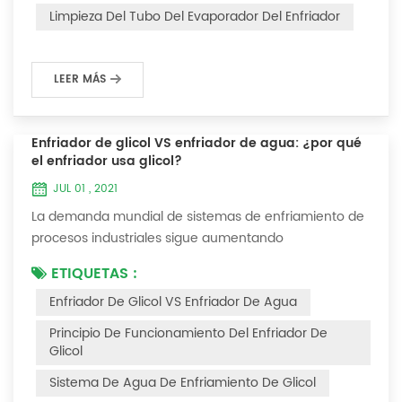
interferirá con el funcionamiento normal del enfriador.
Limpieza Del Tubo Del Evaporador Del Enfriador
Por ejemplo, para que su eficiencia de trabaj...
LEER MÁS
Enfriador de glicol VS enfriador de agua: ¿por qué
el enfriador usa glicol?
JUL 01 , 2021
La demanda mundial de sistemas de enfriamiento de
procesos industriales sigue aumentando
constantemente. La confiabilidad y el tiempo de
ETIQUETAS :
inactividad mínimo son las claves para lograr procesos
Enfriador De Glicol VS Enfriador De Agua
industriales y comerciales consistentes y rentables.
Este artículo considerará la mejor manera de lograr la
Principio De Funcionamiento Del Enfriador De
temperatura óptima requerida para los procesos de
Glicol
producción en las industrias de acabado de metales...
Sistema De Agua De Enfriamiento De Glicol