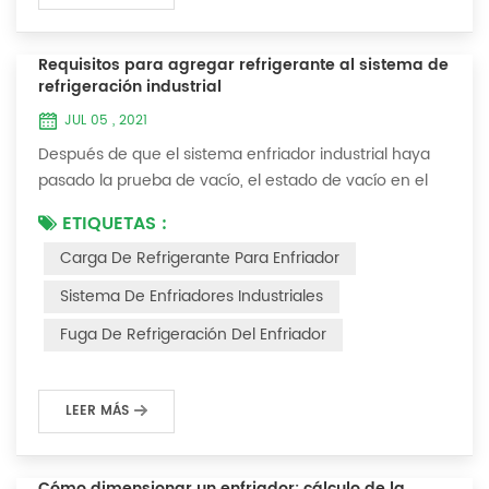
Requisitos para agregar refrigerante al sistema de
refrigeración industrial
JUL 05 , 2021
Después de que el sistema enfriador industrial haya
pasado la prueba de vacío, el estado de vacío en el
sistema se puede usar para cargar el refrigerante. 1.
ETIQUETAS :
Carga de refrigerante Para los sistemas recién
Carga De Refrigerante Para Enfriador
instalados, se puede agregar refrigerante al extremo
de alta presión y el método de operación es el
Sistema De Enfriadores Industriales
siguiente: 1) Encienda el sistema de agua de
Fuga De Refrigeración Del Enfriador
refrigeración del condensador y mantenga la válvul...
LEER MÁS
Cómo dimensionar un enfriador: cálculo de la