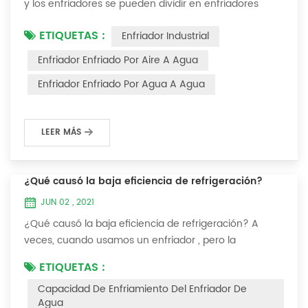
y los enfriadores se pueden dividir en enfriadores
enfriados por aire y enfriadores enfriados por agua . El
ETIQUETAS :
Enfriador Industrial
enfriador de agua es un tipo de equipo de
enfriamiento de agua, que puede proporcionar un
Enfriador Enfriado Por Aire A Agua
equipo de enfriamiento de temperatura constante,
Enfriador Enfriado Por Agua A Agua
corriente constante y presión constante. El principio
del enfriador es inyectar una cierta canti...
LEER MÁS
¿Qué causó la baja eficiencia de refrigeración?
JUN 02 , 2021
¿Qué causó la baja eficiencia de refrigeración? A
veces, cuando usamos un enfriador , pero la
temperatura no podría ser más baja, o después de
ETIQUETAS :
enfriarse a cierta temperatura, ya no bajará más.
Capacidad De Enfriamiento Del Enfriador De
Hablemos ¿Qué causó la baja eficiencia de
Agua
refrigeración? 1. Fuga de refrigerante [análisis de falla]