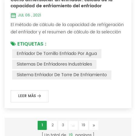
capacidad de enfriamiento del enfriador
JUL 06 , 2021
El método de cálculo de la capacidad de refrigeración
del enfriador y el resumen de cálculo de la selección
del enfriador (1) ¿Cómo elegir el enfriador industrial y
ETIQUETAS :
el enfriador de tornillo más adecuados ? De hecho,
Enfriador De Tornillo Enfriado Por Agua
existe una fórmula de selección simple: Capacidad
frigorífica = caudal de agua enfriada * 4,187 *
Sistemas De Enfriadores Industriales
diferencia de temperatura * coeficiente 1. La tasa de
Sistema Enfriador De Torre De Enfriamiento
flujo de agua enfriada se refier...
LEER MÁS
1
2
3
...
19
Un total de
19
paginas