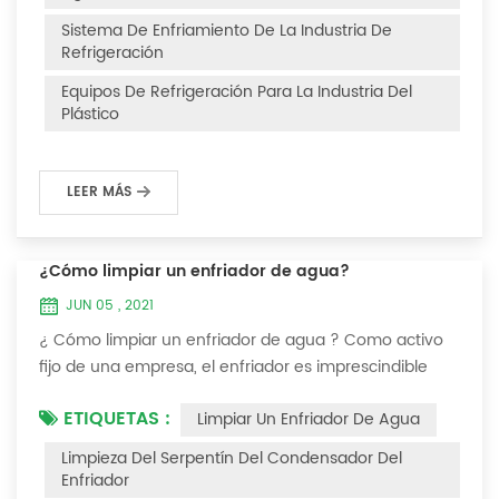
Después de la fuga de refrigerante en el sistema, la
Sistema De Enfriamiento De La Industria De
capacidad de enfriamiento es insuficiente, la presión...
Refrigeración
Equipos De Refrigeración Para La Industria Del
Plástico
LEER MÁS
¿Cómo limpiar un enfriador de agua?
JUN 05 , 2021
¿ Cómo limpiar un enfriador de agua ? Como activo
fijo de una empresa, el enfriador es imprescindible
para que el personal de la empresa lo mantenga y
ETIQUETAS :
Limpiar Un Enfriador De Agua
maximice su utilidad. Debido a que la operación a
largo plazo del enfriador causará incrustaciones
Limpieza Del Serpentín Del Condensador Del
gruesas en la superficie del condensador, lo que
Enfriador