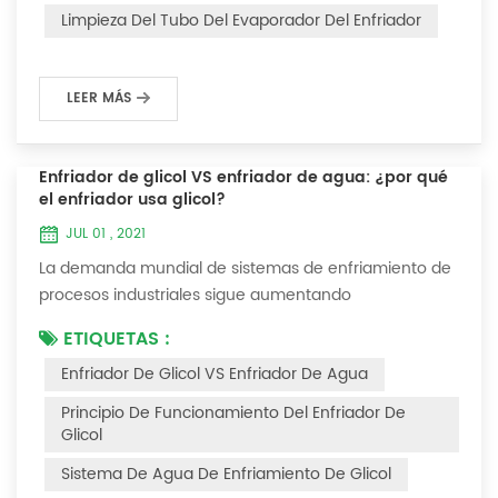
interferirá con el funcionamiento normal del enfriador.
Limpieza Del Tubo Del Evaporador Del Enfriador
Por ejemplo, para que su eficiencia de trabaj...
LEER MÁS
Enfriador de glicol VS enfriador de agua: ¿por qué
el enfriador usa glicol?
JUL 01 , 2021
La demanda mundial de sistemas de enfriamiento de
procesos industriales sigue aumentando
constantemente. La confiabilidad y el tiempo de
ETIQUETAS :
inactividad mínimo son las claves para lograr procesos
Enfriador De Glicol VS Enfriador De Agua
industriales y comerciales consistentes y rentables.
Este artículo considerará la mejor manera de lograr la
Principio De Funcionamiento Del Enfriador De
temperatura óptima requerida para los procesos de
Glicol
producción en las industrias de acabado de metales...
Sistema De Agua De Enfriamiento De Glicol