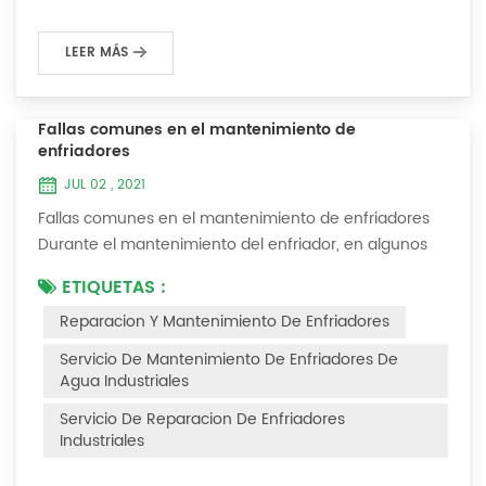
LEER MÁS
Fallas comunes en el mantenimiento de
enfriadores
JUL 02 , 2021
Fallas comunes en el mantenimiento de enfriadores
Durante el mantenimiento del enfriador, en algunos
entornos con muchas capas de polvo, después de
ETIQUETAS :
que el enfriador se haya utilizado durante un período
Reparacion Y Mantenimiento De Enfriadores
de tiempo, encontraremos que el enfriador hace ruido
y hay muchas capas de polvo en los accesorios. Este
Servicio De Mantenimiento De Enfriadores De
es un fenómeno común en el uso del enfriador. En
Agua Industriales
este momento, el enfriador está Necesi...
Servicio De Reparacion De Enfriadores
Industriales