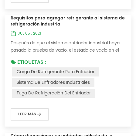
Requisitos para agregar refrigerante al sistema de
refrigeración industrial
JUL 05 , 2021
Después de que el sistema enfriador industrial haya
pasado la prueba de vacío, el estado de vacío en el
sistema se puede usar para cargar el refrigerante. 1.
ETIQUETAS :
Carga de refrigerante Para los sistemas recién
Carga De Refrigerante Para Enfriador
instalados, se puede agregar refrigerante al extremo
de alta presión y el método de operación es el
Sistema De Enfriadores Industriales
siguiente: 1) Encienda el sistema de agua de
Fuga De Refrigeración Del Enfriador
refrigeración del condensador y mantenga la válvul...
LEER MÁS
Cómo dimensionar un enfriador: cálculo de la