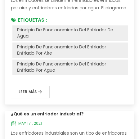
Los enfriadores se dividen en enfriadores enfriados
por aire y enfriadores enfriados por agua. El diagrama
del principio de funcionamiento de los enfriadores
ETIQUETAS :
enfriados por aire es el siguiente Principio de
Principio De Funcionamiento Del Enfriador De
funcionamiento del enfriador enfriado por aire El
Agua
enfriador enfriado por aire utiliza un evaporador de
carcasa y tubos (o tanque con serpentín) para
Principio De Funcionamiento Del Enfriador
intercambiar calor entre el agua y el refrige...
Enfriado Por Aire
Principio De Funcionamiento Del Enfriador
Enfriado Por Agua
LEER MÁS
¿Qué es un enfriador industrial?
MAY 17 , 2021
Los enfriadores industriales son un tipo de enfriadores,