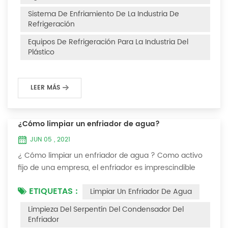
Después de la fuga de refrigerante en el sistema, la
Sistema De Enfriamiento De La Industria De
capacidad de enfriamiento es insuficiente, la presión...
Refrigeración
Equipos De Refrigeración Para La Industria Del
Plástico
LEER MÁS
¿Cómo limpiar un enfriador de agua?
JUN 05 , 2021
¿ Cómo limpiar un enfriador de agua ? Como activo
fijo de una empresa, el enfriador es imprescindible
para que el personal de la empresa lo mantenga y
ETIQUETAS :
Limpiar Un Enfriador De Agua
maximice su utilidad. Debido a que la operación a
largo plazo del enfriador causará incrustaciones
Limpieza Del Serpentín Del Condensador Del
gruesas en la superficie del condensador, lo que
Enfriador