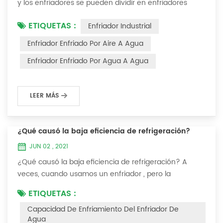
y los enfriadores se pueden dividir en enfriadores
enfriados por aire y enfriadores enfriados por agua . El
ETIQUETAS :
Enfriador Industrial
enfriador de agua es un tipo de equipo de
enfriamiento de agua, que puede proporcionar un
Enfriador Enfriado Por Aire A Agua
equipo de enfriamiento de temperatura constante,
Enfriador Enfriado Por Agua A Agua
corriente constante y presión constante. El principio
del enfriador es inyectar una cierta canti...
LEER MÁS
¿Qué causó la baja eficiencia de refrigeración?
JUN 02 , 2021
¿Qué causó la baja eficiencia de refrigeración? A
veces, cuando usamos un enfriador , pero la
temperatura no podría ser más baja, o después de
ETIQUETAS :
enfriarse a cierta temperatura, ya no bajará más.
Capacidad De Enfriamiento Del Enfriador De
Hablemos ¿Qué causó la baja eficiencia de
Agua
refrigeración? 1. Fuga de refrigerante [análisis de falla]