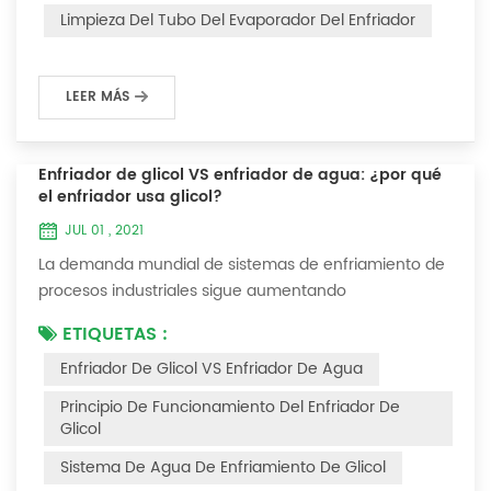
interferirá con el funcionamiento normal del enfriador.
Limpieza Del Tubo Del Evaporador Del Enfriador
Por ejemplo, para que su eficiencia de trabaj...
LEER MÁS
Enfriador de glicol VS enfriador de agua: ¿por qué
el enfriador usa glicol?
JUL 01 , 2021
La demanda mundial de sistemas de enfriamiento de
procesos industriales sigue aumentando
constantemente. La confiabilidad y el tiempo de
ETIQUETAS :
inactividad mínimo son las claves para lograr procesos
Enfriador De Glicol VS Enfriador De Agua
industriales y comerciales consistentes y rentables.
Este artículo considerará la mejor manera de lograr la
Principio De Funcionamiento Del Enfriador De
temperatura óptima requerida para los procesos de
Glicol
producción en las industrias de acabado de metales...
Sistema De Agua De Enfriamiento De Glicol