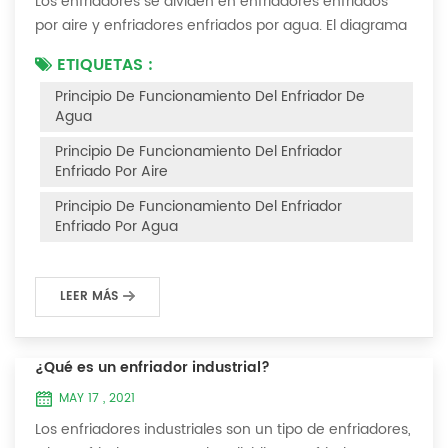
Los enfriadores se dividen en enfriadores enfriados
por aire y enfriadores enfriados por agua. El diagrama
del principio de funcionamiento de los enfriadores
ETIQUETAS :
enfriados por aire es el siguiente Principio de
Principio De Funcionamiento Del Enfriador De
funcionamiento del enfriador enfriado por aire El
Agua
enfriador enfriado por aire utiliza un evaporador de
carcasa y tubos (o tanque con serpentín) para
Principio De Funcionamiento Del Enfriador
intercambiar calor entre el agua y el refrige...
Enfriado Por Aire
Principio De Funcionamiento Del Enfriador
Enfriado Por Agua
LEER MÁS
¿Qué es un enfriador industrial?
MAY 17 , 2021
Los enfriadores industriales son un tipo de enfriadores,