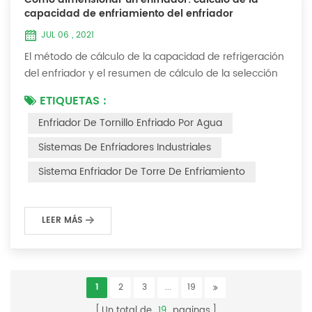
capacidad de enfriamiento del enfriador
JUL 06 , 2021
El método de cálculo de la capacidad de refrigeración
del enfriador y el resumen de cálculo de la selección
del enfriador (1) ¿Cómo elegir el enfriador industrial y
ETIQUETAS :
el enfriador de tornillo más adecuados ? De hecho,
Enfriador De Tornillo Enfriado Por Agua
existe una fórmula de selección simple: Capacidad
frigorífica = caudal de agua enfriada * 4,187 *
Sistemas De Enfriadores Industriales
diferencia de temperatura * coeficiente 1. La tasa de
Sistema Enfriador De Torre De Enfriamiento
flujo de agua enfriada se refier...
LEER MÁS
1
2
3
...
19
Un total de
19
paginas