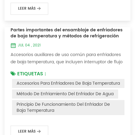
LEER MÁS
Partes importantes del ensamblaje de enfriadores
de baja temperatura y métodos de refrigeración
JUL 04 , 2021
Accesorios auxiliares de uso común para enfriadores
de baja temperatura, que incluyen interruptor de flujo
de agua, controlador de presión, controlador de
ETIQUETAS :
diferencia de presión, controlador de temperatura y
Accesorios Para Enfriadores De Baja Temperatura
válvula solenoide, así como una breve introducción de
tres métodos de enfriamiento, refrigeración por
Método De Enfriamiento Del Enfriador De Agua
vaporización líquida, refrigeración por expansión de
Principio De Funcionamiento Del Enfriador De
gas y refrigeración termoeléctrica. Ac...
Baja Temperatura
LEER MÁS