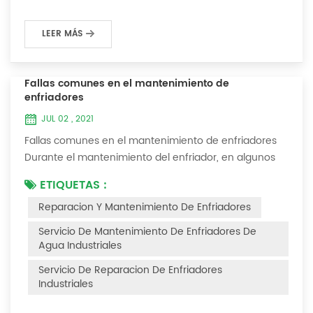
LEER MÁS
Fallas comunes en el mantenimiento de
enfriadores
JUL 02 , 2021
Fallas comunes en el mantenimiento de enfriadores
Durante el mantenimiento del enfriador, en algunos
entornos con muchas capas de polvo, después de
ETIQUETAS :
que el enfriador se haya utilizado durante un período
Reparacion Y Mantenimiento De Enfriadores
de tiempo, encontraremos que el enfriador hace ruido
y hay muchas capas de polvo en los accesorios. Este
Servicio De Mantenimiento De Enfriadores De
es un fenómeno común en el uso del enfriador. En
Agua Industriales
este momento, el enfriador está Necesi...
Servicio De Reparacion De Enfriadores
Industriales