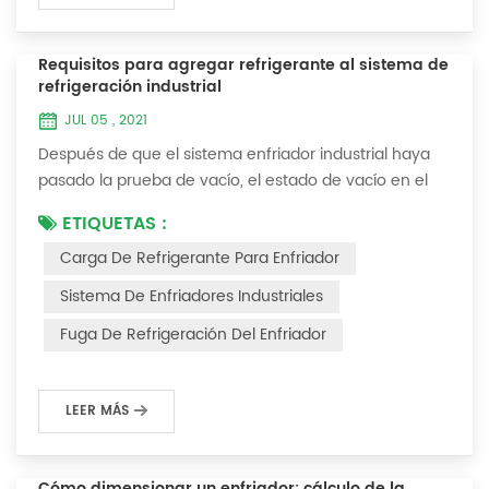
Requisitos para agregar refrigerante al sistema de
refrigeración industrial
JUL 05 , 2021
Después de que el sistema enfriador industrial haya
pasado la prueba de vacío, el estado de vacío en el
sistema se puede usar para cargar el refrigerante. 1.
ETIQUETAS :
Carga de refrigerante Para los sistemas recién
Carga De Refrigerante Para Enfriador
instalados, se puede agregar refrigerante al extremo
de alta presión y el método de operación es el
Sistema De Enfriadores Industriales
siguiente: 1) Encienda el sistema de agua de
Fuga De Refrigeración Del Enfriador
refrigeración del condensador y mantenga la válvul...
LEER MÁS
Cómo dimensionar un enfriador: cálculo de la