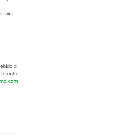
or aire
debido a
 cliente.
mal.com