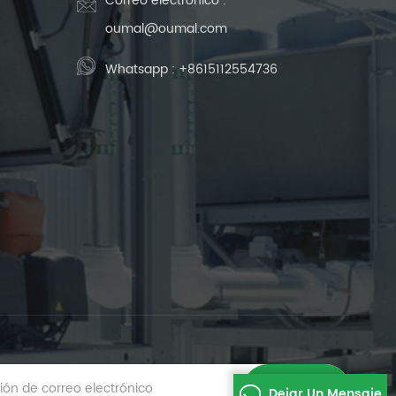
Correo electrónico :
oumal@oumal.com
Whatsapp :
+8615112554736
Dejar Un Mensaje