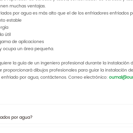
ienen muchas ventajas.
nfriados por agua es más alto que el de los enfriadores enfriados p
nto estable
ergía
a útil
 gama de aplicaciones
 y ocupa un área pequeña.
uiere la guía de un ingeniero profesional durante la instalación 
roporcionará dibujos profesionales para guiar la instalación del
 enfriado por agua, contáctenos. Correo electrónico:
oumal@ou
riados por agua?