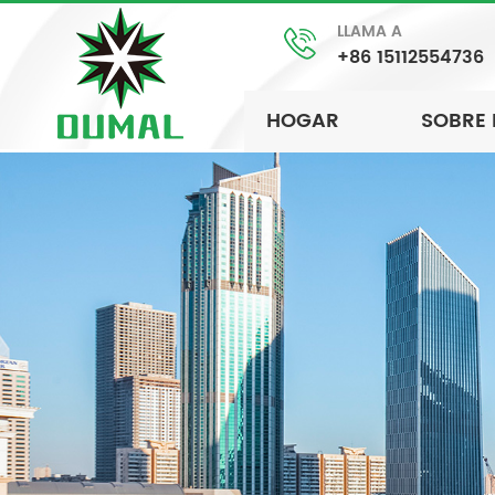
LLAMA A
+86 15112554736
HOGAR
SOBRE