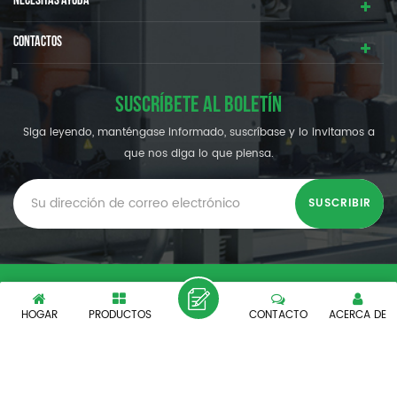
NECESITAS AYUDA
CONTACTOS
SUSCRÍBETE AL BOLETÍN
Siga leyendo, manténgase informado, suscríbase y lo invitamos a
que nos diga lo que piensa.
© SHENZHEN OUMAL REFRIGERATION MACHINERY CO.,LTD.
Reservados todos los derechos.
HOGAR
PRODUCTOS
CONTACTO
ACERCA DE
XML
|
POLÍTICA DE PRIVACIDAD
|
Soporta red IPv6