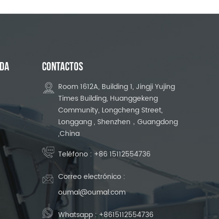
UDA
CONTACTOS
Room 1612A, Building 1, Jingji Yujing
Times Building, Huanggekeng
Community, Longcheng Street,
Longgang , Shenzhen，Guangdong
,China
Teléfono :
+86 15112554736
Correo electrónico :
oumal@oumal.com
Whatsapp :
+8615112554736