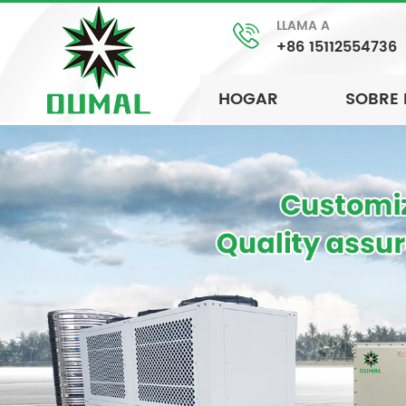
LLAMA A
+86 15112554736
HOGAR
SOBRE