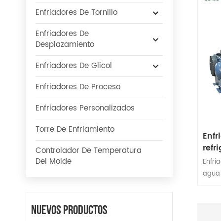
Enfriadores De Tornillo
Enfriadores De
Desplazamiento
Enfriadores De Glicol
Enfriadores De Proceso
Enfriadores Personalizados
Torre De Enfriamiento
Enfr
refr
Controlador De Temperatura
250 
Del Molde
Enfri
Sie
agua 
refri
de sa
Nuevos Productos
°C. S