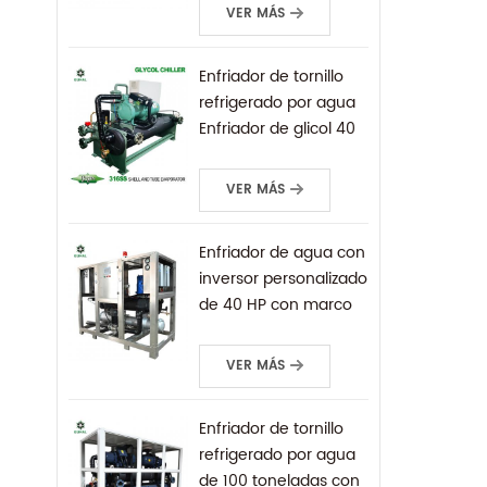
montado sobre patín
VER MÁS
para baja
temperatura
Enfriador de tornillo
refrigerado por agua
Enfriador de glicol 40
tr
VER MÁS
Enfriador de agua con
inversor personalizado
de 40 HP con marco
de acero inoxidable
304
VER MÁS
Enfriador de tornillo
refrigerado por agua
de 100 toneladas con