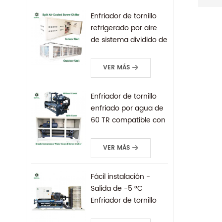
tempe
torni
Enfriador de tornillo
compr
refrigerado por aire
Opcio
de sistema dividido de
enfri
120 toneladas y
Tipo 
unidad de
VER MÁS
torni
condensación
R22/
(opci
Enfriador de tornillo
enfriado por agua de
60 TR compatible con
PLC, control remoto,
protocolo Siemens
VER MÁS
Profinet
Fácil instalación -
Salida de -5 °C
Enfriador de tornillo
refrigerado por agua