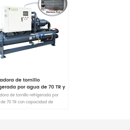
iadora de tornillo
igerada por agua de 70 TR y
kW con controlador PLC
adora de tornillo refrigerada por
mens.
de 70 TR con capacidad de
geración de 250 kW. Temperatura
lida del agua enfriada de 5 a 25
e puede personalizar una