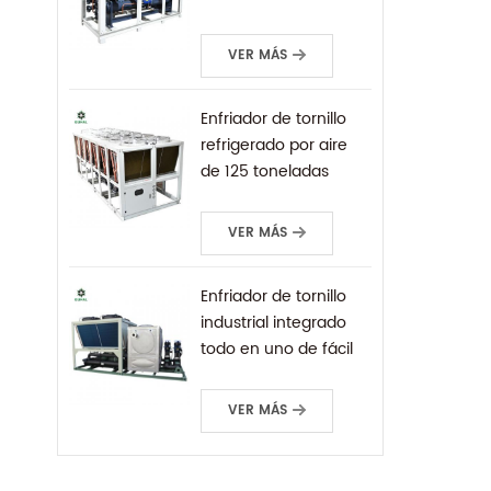
carcasa
VER MÁS
Enfriador de tornillo
refrigerado por aire
de 125 toneladas
personalizado de
fábrica para
VER MÁS
refrigeración industrial
Enfriador de tornillo
industrial integrado
todo en uno de fácil
instalación enfriado
por aire
VER MÁS