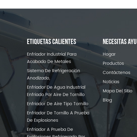
ETIQUETAS CALIENTES
NECESITAS AY
Enfriador Industrial Para
Hogar
Acabado De Metales
Productos
Sistema De Refrigeración
Contáctenos
Anodizado,
Noticias
Enfriador De Agua Industrial
Mapa Del Sitio
Enfriado Por Aire De Tornillo
Blog
Enfriador De Aire Tipo Tornillo
Enfriador De Tornillo A Prueba
De Explosiones
Enfriador A Prueba De
Explosiones Refrigerado Por