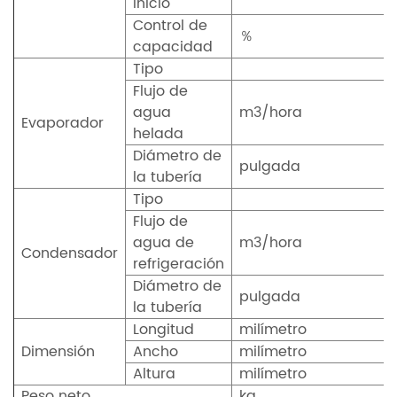
inicio
Control de
％
capacidad
Tipo
Flujo de
agua
m3/hora
Evaporador
helada
Diámetro de
pulgada
la tubería
Tipo
Flujo de
agua de
m3/hora
Condensador
refrigeración
Diámetro de
pulgada
la tubería
Longitud
milímetro
Dimensión
Ancho
milímetro
Altura
milímetro
Peso neto
kg