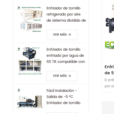
Refri
R404A
Enfriador de tornillo
de la
refrigerado por aire
WeiVi
de sistema dividido de
opera
120 toneladas y
carca
unidad de
VER MÁS
Chill
condensación
de tor
líqui
Enfriador de tornillo
carca
enfriado por agua de
opcio
60 TR compatible con
Enfr
PLC, control remoto,
de 5
protocolo Siemens
VER MÁS
comp
Profinet
El en
por a
Fácil instalación -
torni
Salida de -5 °C
compr
Enfriador de tornillo
enfri
refrigerado por agua
secto