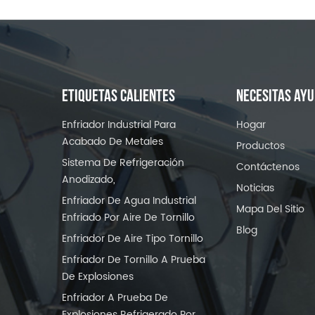
ETIQUETAS CALIENTES
NECESITAS AY
Enfriador Industrial Para
Hogar
Acabado De Metales
Productos
Sistema De Refrigeración
Contáctenos
Anodizado,
Noticias
Enfriador De Agua Industrial
Mapa Del Sitio
Enfriado Por Aire De Tornillo
Blog
Enfriador De Aire Tipo Tornillo
Enfriador De Tornillo A Prueba
De Explosiones
Enfriador A Prueba De
Explosiones Refrigerado Por