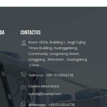
UDA
CONTACTOS
Room 1612A, Building 1, Jingji Yujing
Times Building, Huanggekeng
Community, Longcheng Street,
Longgang , Shenzhen，Guangdong
,China
Teléfono :
+86 15112554736
Correo electrónico :
oumal@oumal.com
Whatsapp :
+8615112554736