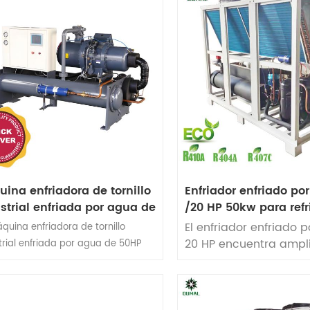
ina enfriadora de tornillo
Enfriador enfriado por 
strial enfriada por agua de
/20 HP 50kw para refr
HP
de plástico
El enfriador enfriado p
quina enfriadora de tornillo
20 HP encuentra ampl
trial enfriada por agua de 50HP
aplicaciones en diver
 una capacidad de enfriamiento
procesos de enfriamie
0KW. Compresor enfriador Marca:
plástico, incluido el m
r de Alemania o Hanbel.