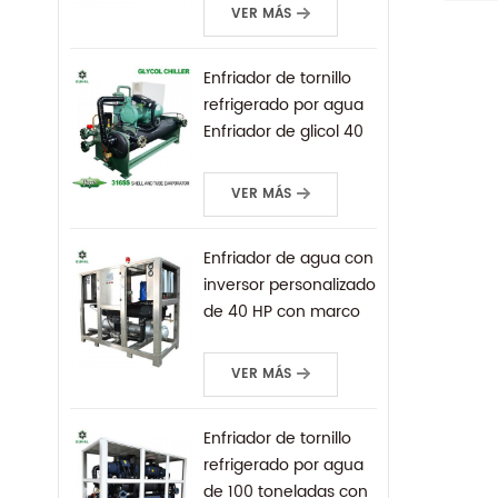
montado sobre patín
const
VER MÁS
para baja
elect
temperatura
autom
Enfriador de tornillo
farma
refrigerado por agua
princ
Enfriador de glicol 40
equip
tr
de pr
VER MÁS
indus
las c
confi
Enfriador de agua con
utili
inversor personalizado
inter
de 40 HP con marco
el ev
de acero inoxidable
conde
304
VER MÁS
de re
renom
Enfriador de tornillo
contr
refrigerado por agua
garan
de 100 toneladas con