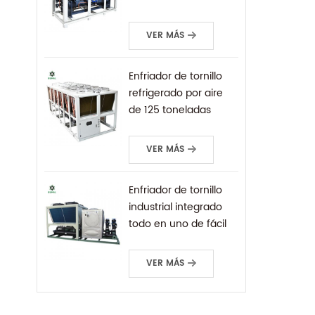
carcasa
VER MÁS
Enfriador de tornillo
refrigerado por aire
de 125 toneladas
personalizado de
fábrica para
VER MÁS
refrigeración industrial
Enfriador de tornillo
industrial integrado
todo en uno de fácil
instalación enfriado
por aire
VER MÁS