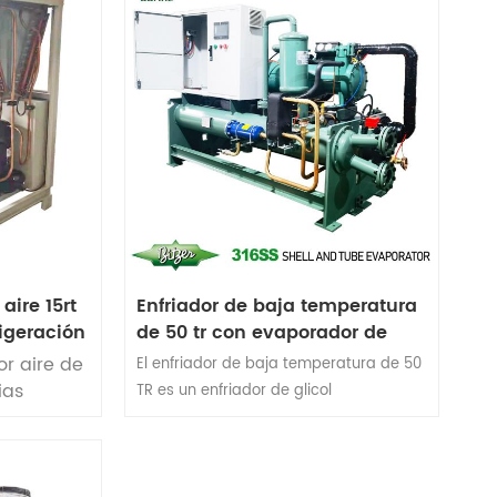
aire 15rt
Enfriador de baja temperatura
igeración
de 50 tr con evaporador de
carcasa y tubos de acero
or aire de
El enfriador de baja temperatura de 50
inoxidable 316
ias
TR es un enfriador de glicol
sos
ampliamente utilizado en la industria
nto de
química. Los enfriadores de baja
oldeo por
temperatura se clasifican en