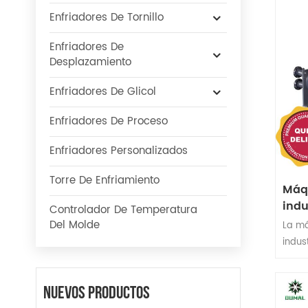
Enfriadores De Tornillo
Enfriadores De
Desplazamiento
Enfriadores De Glicol
Enfriadores De Proceso
Enfriadores Personalizados
Torre De Enfriamiento
Máqu
indu
Controlador De Temperatura
50 
Del Molde
La má
indus
tiene
de 15
Nuevos Productos
Bitze