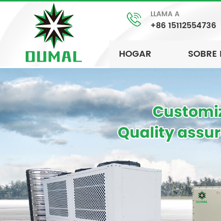
LLAMA A
+86 15112554736
HOGAR
SOBRE